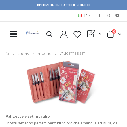
SPEDIZIONI IN TUTTO IL MONDO
LINGUA
IT
elementi
0
My Quote
Cart
VALIGETTE E SET
CUCINA
INTAGLIO
Valigette e set intaglio
I nostri set sono perfetti per tutti coloro che amano la scultura, dai