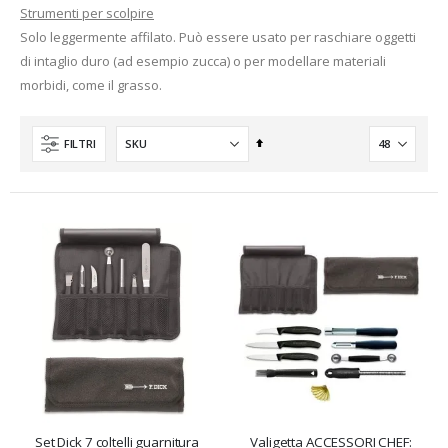
Strumenti per scolpire
Solo leggermente affilato. Può essere usato per raschiare oggetti
di intaglio duro (ad esempio zucca) o per modellare materiali
morbidi, come il grasso.
Imposta
FILTRI
la
direzione
decrescente
Set Dick 7 coltelli guarnitura
Valigetta ACCESSORI CHEF: