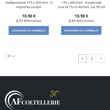
multiporzione 175 x 300 mm - 6
175 x 300 mm - 6 impronte
impronte zucche
rose Ø 75 x h 40 mm, vol. 90 ml
10,90 €
10,90 €
8,93 €
8,93 €
AGGIUNGI AL CARRELLO
AGGIUNGI AL CARRELLO
Pagina
Attualmente st
Pagina
Pagi
Succ
1
2