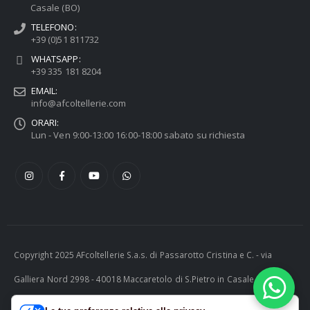
Casale (BO)
TELEFONO:
+39 (0)51 811732
WHATSAPP:
+39 335 181 8204
EMAIL:
info@afcoltellerie.com
ORARI:
Lun - Ven 9:00-13:00 16:00-18:00 sabato su richiesta
Copyright 2025 AFcoltellerie S.a.s. di Passarotto Cristina e C. - via
Galliera Nord 2998 - 40018 Maccaretolo di S.Pietro in Casale (BO) -
ITALY P.I. 04230081202 | tel. +39 051 811732 | e-mail: