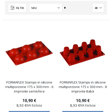
Imposta
FILTRI
la
direzione
decrescente
FORMAFLEX Stampo in silicone
FORMAFLEX Stampo in silicone
multiporzione 175 x 300 mm - 6
multiporzione 175 x 300 mm - 8
impronte semisfera
impronte Babà
10,90 €
10,90 €
8,93 €
8,93 €