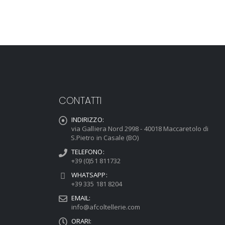
CONTATTI
INDIRIZZO:
via Galliera Nord 2998 - 40018 Maccaretolo di
S.Pietro in Casale (BO)
TELEFONO:
+39 (0)51 811732
WHATSAPP:
+39 335 181 8204
EMAIL:
info@afcoltellerie.com
ORARI: