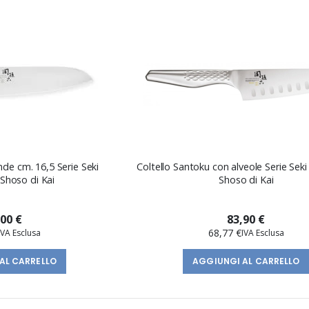
direzione
decrescente
nde cm. 16,5 Serie Seki
Coltello Santoku con alveole Serie Se
Shoso di Kai
Shoso di Kai
,00 €
83,90 €
68,77 €
AL CARRELLO
AGGIUNGI AL CARRELLO