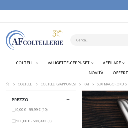
COLTELLI
VALIGETTE-CEPPI-SET
AFFILARE
NOVITÀ
OFFERT
COLTELLI
COLTELLI GIAPPONESI
KAI
SEKI MAGOROKU 
PREZZO
elementi
0,00 €
-
99,99 €
(10)
elemento
500,00 €
-
599,99 €
(1)