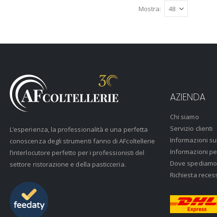
Mostra
AZIENDA
Chi siamo
Servizio clienti
L’esperienza, la professionalità e una perfetta
Informazioni su
conoscenza degli strumenti fanno di AFcoltellerie
Informazioni pe
l’interlocutore perfetto per i professionisti del
Dove spediamo
settore ristorazione e della pasticceria.
Richiesta reces