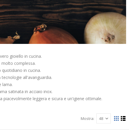
ero gioiello in cucina.
ica molto complessa.
so quotidiano in cucina.
on tecnologie all'avanguardia.
e lama.
ma satinata in acciaio inox.
a piacevolmente leggera e sicura e un'igiene ottimale.
Mostra
Mostra
Grigli
List
come