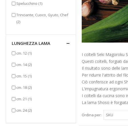
elemento
Spelucchino
(1)
Trinciante, Cuoco, Gyuto, Chef
elementi
(2)
LUNGHEZZA LAMA
elemento
cm. 12
(1)
I coltelli Seki Magoroku S
Questi coltelli, forgiati 
elementi
cm. 14
(2)
Il risultato sono delle lam
Per ridurre l'attrito del 
elemento
cm. 15
(1)
Ciò conferisce ad ogni Sho
elementi
cm. 18
(2)
L'impugnatura ergonomica
I coltelli da cucina sono
elemento
cm. 21
(1)
La lama Shoso è forgiata
elementi
cm. 24
(2)
Ordina per