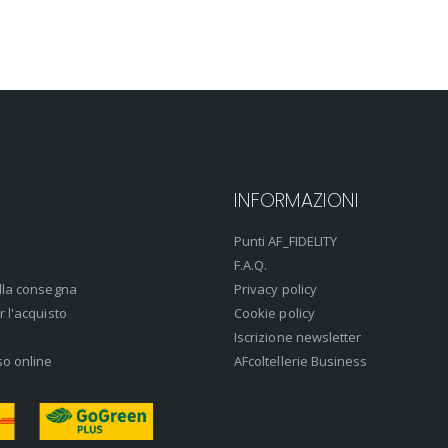
INFORMAZIONI
Punti AF_FIDELITY
F.A.Q.
lla consegna
Privacy policy
r l'acquisto
Cookie policy
Iscrizione newsletter
so online
AFcoltellerie Business