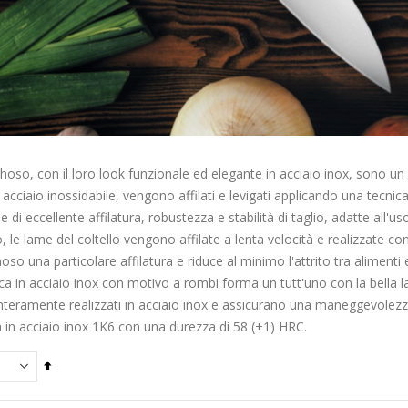
hoso, con il loro look funzionale ed elegante in acciaio inox, sono un v
da acciaio inossidabile, vengono affilati e levigati applicando una tecn
e di eccellente affilatura, robustezza e stabilità di taglio, adatte all'u
filo, le lame del coltello vengono affilate a lenta velocità e realizzate c
so una particolare affilatura e riduce al minimo l'attrito tra alimenti 
 in acciaio inox con motivo a rombi forma un tutt'uno con la bella la
 interamente realizzati in acciaio inox e assicurano una maneggevolezz
 in acciaio inox 1K6 con una durezza di 58 (±1) HRC.
Imposta
la