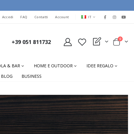
LINGUA
Accedi
FAQ
Contatti
Account
IT
elementi
0
+39 051 811732
My Quote
Cart
LA & BAR
HOME E OUTDOOR
IDEE REGALO
BLOG
BUSINESS