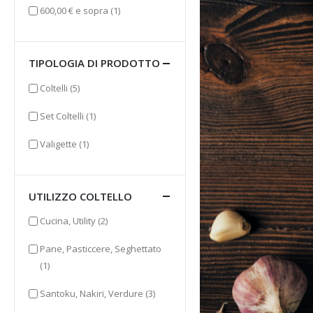
elemento
600,00 €
e sopra
(1)
TIPOLOGIA DI PRODOTTO
elementi
Coltelli
(5)
elemento
Set Coltelli
(1)
elemento
Valigette
(1)
UTILIZZO COLTELLO
elementi
Cucina, Utility
(2)
Pane, Pasticcere, Seghettato
elemento
(1)
elementi
Santoku, Nakiri, Verdure
(3)