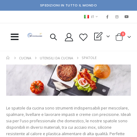
SPEDIZIONI IN TUTTO IL MONDO
LINGUA
IT
elementi
0
My Quote
Cart
SPATOLE
CUCINA
UTENSILI DA CUCINA
Le spatole da cucina sono strumenti indispensabili per mescolare,
spalmare, livellare e lavorare impasti e creme con precisione. Ideali
sia per l'uso professionale che domestico, le nostre spatole sono
disponibili in diversi materiali, tra cui acciaio inox, silicone
resistente al calore e plastica alimentare di alta qualità. Perfette