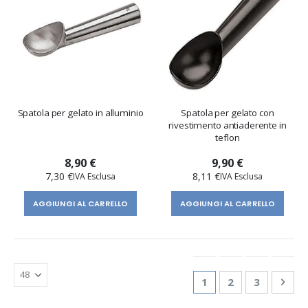
Spatola per gelato in alluminio
Spatola per gelato con
rivestimento antiaderente in
teflon
8,90 €
9,90 €
7,30 €
8,11 €
AGGIUNGI AL CARRELLO
AGGIUNGI AL CARRELLO
Pagina
Attualmente stai le
Pagina
Pagina
Pagi
Succ
1
2
3