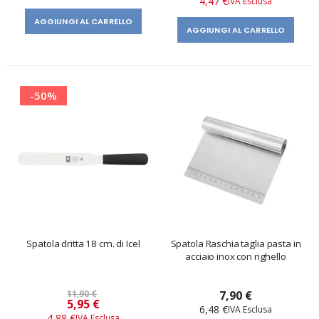
4,47 €
AGGIUNGI AL CARRELLO
AGGIUNGI AL CARRELLO
-50%
Spatola dritta 18 cm. di Icel
Spatola Raschia taglia pasta in
acciaio inox con righello
11,90 €
7,90 €
Prezzo
5,95 €
6,48 €
speciale
4,88 €