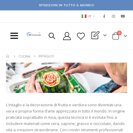
SPEDIZIONI IN TUTTO IL MONDO
LINGUA
IT
elementi
0
My Quote
Cart
INTAGLIO
CUCINA
L'intaglio e la decorazione di frutta e verdura sono diventati una
vera e propria forma d’arte apprezzata in tutto il mondo. In origine
praticata soprattutto in Asia, questa tecnica si è evoluta fino a
includere materiali come cera, sapone, grasso e cioccolato, dando
vita a creazioni straordinarie. Con i nostri strumenti professionali