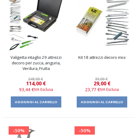
Valigetta intaglio 29 attrezzi
Kit 18 attrezzi decoro inox
decoro per zucca, anguria,
Verdura, Frutta
248,00 €
39,00 €
Prezzo
Prezzo
114,00 €
29,00 €
speciale
speciale
93,44 €
23,77 €
AGGIUNGI AL CARRELLO
AGGIUNGI AL CARRELLO
-50%
-50%