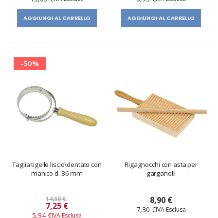
AGGIUNGI AL CARRELLO
AGGIUNGI AL CARRELLO
-50%
Taglia tigelle liscio\dentato con
Rigagnocchi con asta per
manico d. 86 mm
garganelli
14,50 €
8,90 €
Prezzo
7,25 €
7,30 €
speciale
5,94 €