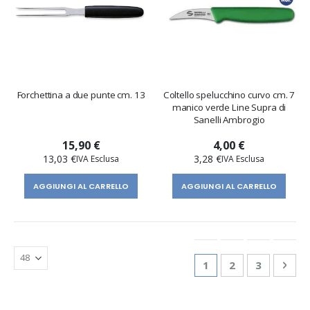
Forchettina a due punte cm. 13
Coltello spelucchino curvo cm. 7
manico verde Line Supra di
Sanelli Ambrogio
15,90 €
4,00 €
13,03 €
3,28 €
AGGIUNGI AL CARRELLO
AGGIUNGI AL CARRELLO
Pagina
Attualmente stai le
Pagina
Pagina
Pagi
Succ
1
2
3