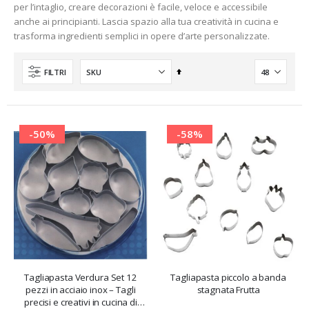
per l’intaglio, creare decorazioni è facile, veloce e accessibile
anche ai principianti. Lascia spazio alla tua creatività in cucina e
trasforma ingredienti semplici in opere d’arte personalizzate.
Imposta
FILTRI
la
direzione
decrescente
-50%
-58%
Tagliapasta Verdura Set 12
Tagliapasta piccolo a banda
pezzi in acciaio inox – Tagli
stagnata Frutta
precisi e creativi in cucina di