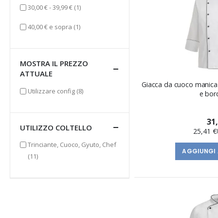
elemento
30,00 €
-
39,99 €
(1)
elemento
40,00 €
e sopra
(1)
MOSTRA IL PREZZO
ATTUALE
Giacca da cuoco manica
elementi
Utilizzare config
(8)
e bor
31
UTILIZZO COLTELLO
25,41 €
Trinciante, Cuoco, Gyuto, Chef
AGGIUNGI 
elementi
(11)