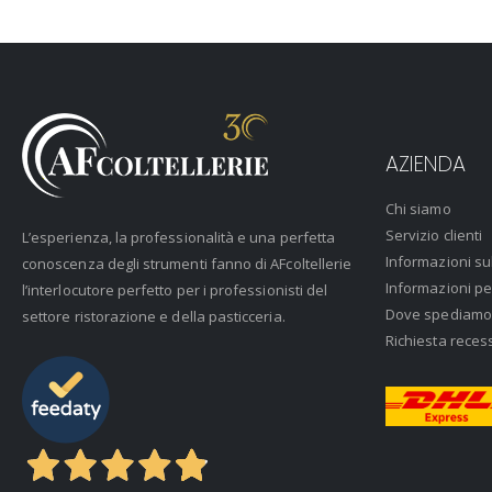
AZIENDA
Chi siamo
Servizio clienti
L’esperienza, la professionalità e una perfetta
Informazioni su
conoscenza degli strumenti fanno di AFcoltellerie
Informazioni pe
l’interlocutore perfetto per i professionisti del
Dove spediamo
settore ristorazione e della pasticceria.
Richiesta reces