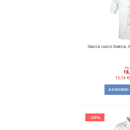
Giacca cuoco bianca,
26,
18
15,16 €
AGGIUNGI 
-30%