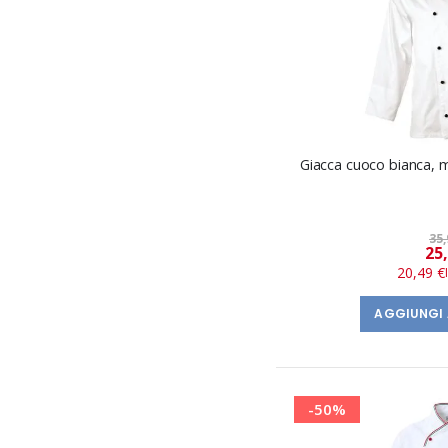
Giacca cuoco bianca, 
35,
25
20,49 €
AGGIUNGI 
-50%