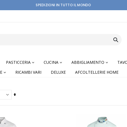
SPEDIZIONI IN TUTTO IL MONDO
PASTICCERIA
CUCINA
ABBIGLIAMENTO
TAVO
E
RICAMBI VARI
DELUXE
AFCOLTELLERIE HOME
Imposta
la
direzione
decrescente