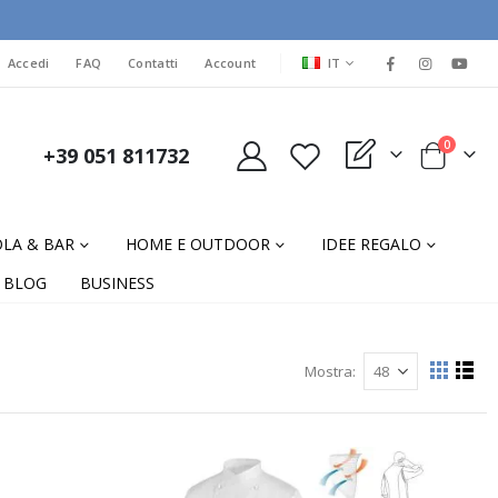
LINGUA
Accedi
FAQ
Contatti
Account
IT
elementi
0
+39 051 811732
My Quote
Cart
LA & BAR
HOME E OUTDOOR
IDEE REGALO
BLOG
BUSINESS
Mostra
Mostra
Grigli
List
come