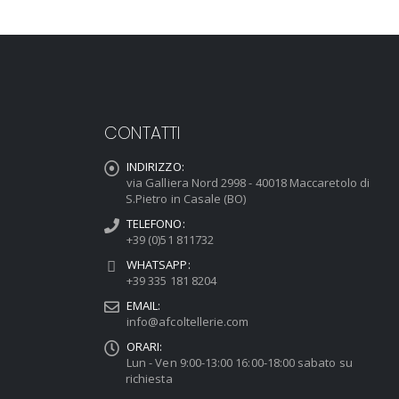
CONTATTI
INDIRIZZO:
via Galliera Nord 2998 - 40018 Maccaretolo di
S.Pietro in Casale (BO)
TELEFONO:
+39 (0)51 811732
WHATSAPP:
+39 335 181 8204
EMAIL:
info@afcoltellerie.com
ORARI:
Lun - Ven 9:00-13:00 16:00-18:00 sabato su
richiesta