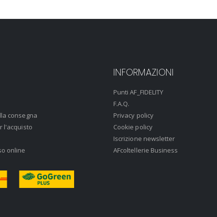
INFORMAZIONI
Punti AF_FIDELITY
F.A.Q.
lla consegna
Privacy policy
r l'acquisto
Cookie policy
Iscrizione newsletter
so online
AFcoltellerie Business