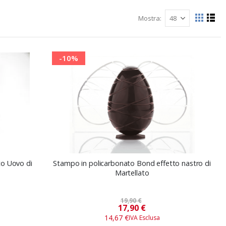
Mostra
Mostra
Grigli
List
come
-10%
to Uovo di
Stampo in policarbonato Bond effetto nastro di
Martellato
19,90 €
Prezzo
17,90 €
speciale
14,67 €