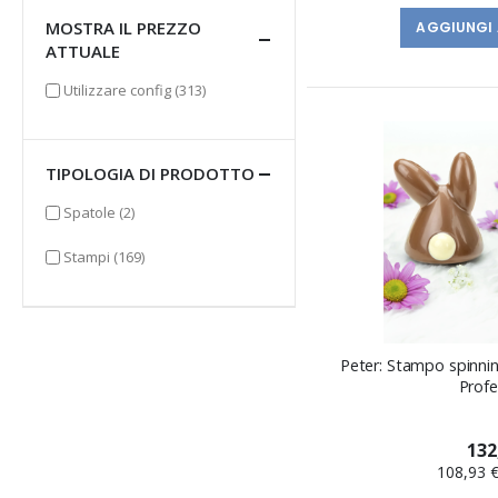
MOSTRA IL PREZZO
AGGIUNGI 
ATTUALE
elementi
Utilizzare config
(313)
TIPOLOGIA DI PRODOTTO
elementi
Spatole
(2)
elementi
Stampi
(169)
Peter: Stampo spinnin
Profe
132
108,93 