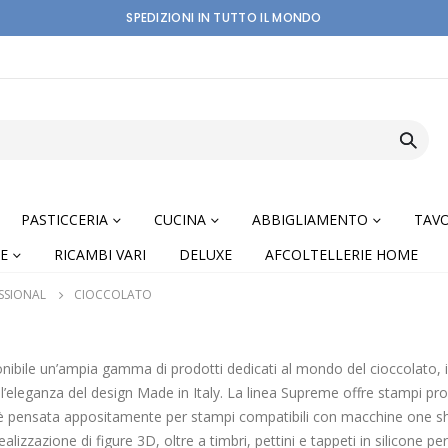
SPEDIZIONI IN TUTTO IL MONDO
PASTICCERIA
CUCINA
ABBIGLIAMENTO
TAVO
E
RICAMBI VARI
DELUXE
AFCOLTELLERIE HOME
SSIONAL
CIOCCOLATO
nibile un’ampia gamma di prodotti dedicati al mondo del cioccolato, i
all’eleganza del design Made in Italy. La linea Supreme offre stampi pro
 pensata appositamente per stampi compatibili con macchine one sho
realizzazione di figure 3D, oltre a timbri, pettini e tappeti in silicone p