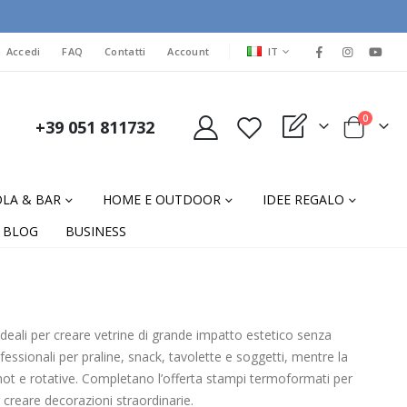
LINGUA
Accedi
FAQ
Contatti
Account
IT
elementi
0
+39 051 811732
My Quote
Cart
LA & BAR
HOME E OUTDOOR
IDEE REGALO
BLOG
BUSINESS
deali per creare vetrine di grande impatto estetico senza
fessionali per praline, snack, tavolette e soggetti, mentre la
t e rotative. Completano l’offerta stampi termoformati per
er creare decorazioni straordinarie.