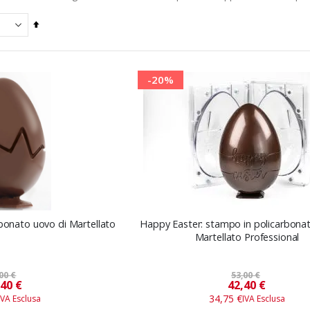
Imposta
la
direzione
decrescente
-20%
rbonato uovo di Martellato
Happy Easter: stampo in policarbona
Martellato Professional
00 €
53,00 €
Prezzo
Prezzo
,40 €
42,40 €
speciale
speciale
34,75 €