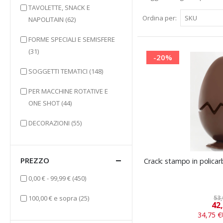
TAVOLETTE, SNACK E
Ordina per
elementi
NAPOLITAIN
(62)
FORME SPECIALI E SEMISFERE
elementi
(31)
-20%
elementi
SOGGETTI TEMATICI
(148)
PER MACCHINE ROTATIVE E
elementi
ONE SHOT
(44)
elementi
DECORAZIONI
(55)
PREZZO
Crack: stampo in polica
elementi
0,00 €
-
99,99 €
(450)
elementi
100,00 €
e sopra
(25)
53,
42
34,75 €