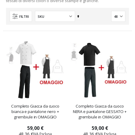
testati di diversi colori o diverse stampe e grafiche.
nti
Imposta
FILTRI
la
direzione
decrescente
Completo Giacca da cuoco
Completo Giacca da cuoco
bianca e pantalone nero +
NERA e pantalone GESSATO +
grembiule in OMAGGIO
grembiule in OMAGGIO
59,00 €
59,00 €
48,36 €
48,36 €