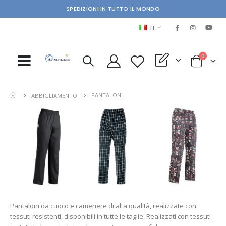
SPEDIZIONI IN TUTTO IL MONDO
LINGUA
IT
elementi
0
My Quote
Cart
PANTALONI
ABBIGLIAMENTO
Pantaloni da cuoco e cameriere di alta qualità, realizzate con
tessuti resistenti, disponibili in tutte le taglie. Realizzati con tessuti