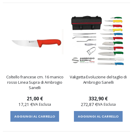
direzione
decrescente
ti
enti
Coltello francese cm. 16 manico
Valigetta Evoluzione del taglio di
rosso Linea Supra di Ambrogio
Ambrogio Sanelli
Sanelli
21,00 €
332,90 €
17,21 €
272,87 €
AGGIUNGI AL CARRELLO
AGGIUNGI AL CARRELLO