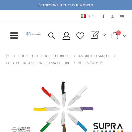
SPEDIZIONI IN TUTTO IL MONDO
LINGUA
IT
elementi
0
My Quote
Cart
COLTELLI
COLTELLI EUROPEI
AMBROGIO SANELLI
SUPRA COLORE
COLTELLI LINEA SUPRA E SUPRA COLORE