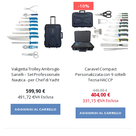
-10%
Valigetta Trolley Ambrogio
Caravel Compact
Sanelli – Set Professionale
Personalizzata con 9 coltelli
Nautica - per Chef di Yacht
Tecna HACCP
599,90 €
449,00 €
Prezzo
404,00 €
491,72 €
speciale
331,15 €
AGGIUNGI AL CARRELLO
AGGIUNGI AL CARRELLO