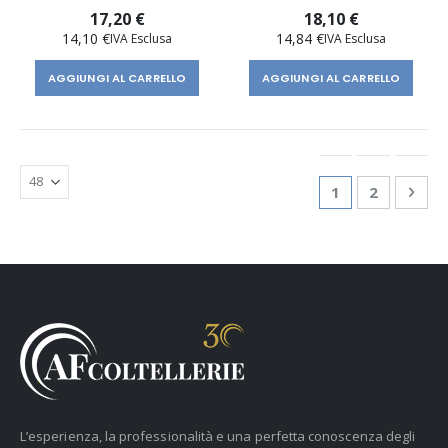
17,20 €
18,10 €
14,10 €
14,84 €
AGGIUNGI AL CARRELLO
AGGIUNGI AL CARRELLO
Pagina
Attualmente st
Pagina
Pagi
Succ
1
2
L’esperienza, la professionalità e una perfetta conoscenza degli