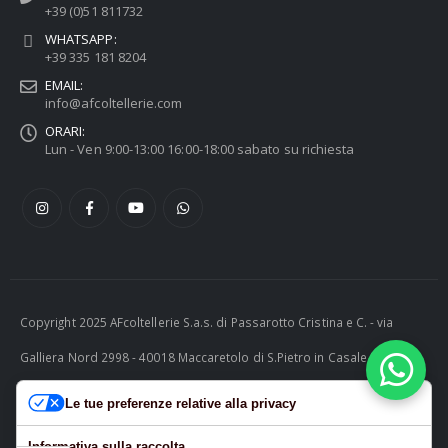
+39 (0)51 811732
WHATSAPP:
+39 335 181 8204
EMAIL:
info@afcoltellerie.com
ORARI:
Lun - Ven 9:00-13:00 16:00-18:00 sabato su richiesta
Copyright 2025 AFcoltellerie S.a.s. di Passarotto Cristina e C. - via
Galliera Nord 2998 - 40018 Maccaretolo di S.Pietro in Casale (BO) -
ITALY P.I. 04230081202 | tel. +39 051 811732 | e-mail:
Le tue preferenze relative alla privacy
info@afcoltellerie.com -- Powered by Cosmobile Srl
Informativa sulla raccolta