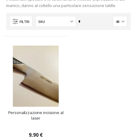
manico, danno al coltello una particolare sensazione tatille.
Imposta
FILTRI
la
direzione
decrescente
Personalizzazione incisione al
laser
9,90 €