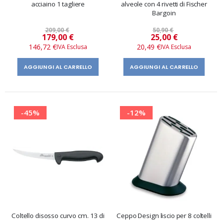
acciaino 1 tagliere
alveole con 4 rivetti di Fischer
Bargoin
209,00 €
50,90 €
Prezzo
Prezzo
179,00 €
25,00 €
speciale
speciale
146,72 €
20,49 €
AGGIUNGI AL CARRELLO
AGGIUNGI AL CARRELLO
-45%
-12%
Coltello disosso curvo cm. 13 di
Ceppo Design liscio per 8 coltelli