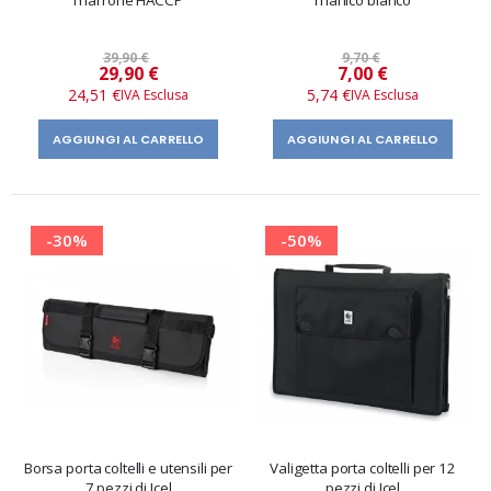
marrone HACCP
manico bianco
39,90 €
9,70 €
Prezzo
Prezzo
29,90 €
7,00 €
speciale
speciale
24,51 €
5,74 €
AGGIUNGI AL CARRELLO
AGGIUNGI AL CARRELLO
-30%
-50%
Borsa porta coltelli e utensili per
Valigetta porta coltelli per 12
7 pezzi di Icel
pezzi di Icel