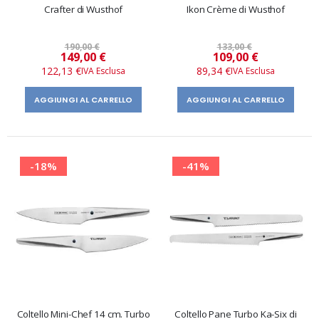
Crafter di Wusthof
Ikon Crème di Wusthof
nti
190,00 €
133,00 €
Prezzo
Prezzo
149,00 €
109,00 €
speciale
speciale
122,13 €
89,34 €
AGGIUNGI AL CARRELLO
AGGIUNGI AL CARRELLO
-18%
-41%
Coltello Mini-Chef 14 cm. Turbo
Coltello Pane Turbo Ka-Six di