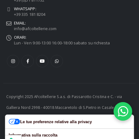
WHATSAPP:
+39 335 181 8204
EMAIL:
info@afcoltellerie.com
ORARI:
Lun - Ven 9:00-13:00 16:00-18:00 sabato su richiesta
Copyright 2025 AFcoltellerie S.a.s. di Passarotto Cristina e C. - via
Galliera Nord 2998 - 40018 Maccaretolo di S.Pietro in Casale (BO) -
ITALY P.I. 04230081202 | tel. +39 051 811732 | e-mail:
Le tue preferenze relative alla privacy
info@afcoltellerie.com -- Powered by Cosmobile Srl
Informativa sulla raccolta