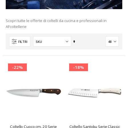
Scopri tutte le offerte di coltelli da cucina e professionali in
AFcoltellerie
Imposta
FILTRI
la
direzione
decrescente
-22%
-18%
i
Coltello Cuoco cm. 20 Serie
Coltello Santoku Serie Classic