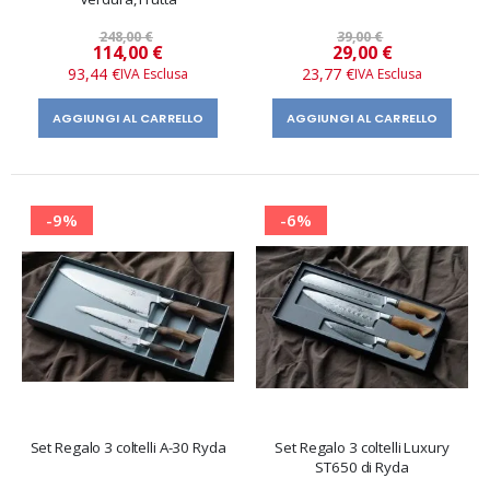
248,00 €
39,00 €
Prezzo
Prezzo
114,00 €
29,00 €
speciale
speciale
93,44 €
23,77 €
AGGIUNGI AL CARRELLO
AGGIUNGI AL CARRELLO
-9%
-6%
Set Regalo 3 coltelli A-30 Ryda
Set Regalo 3 coltelli Luxury
ST650 di Ryda