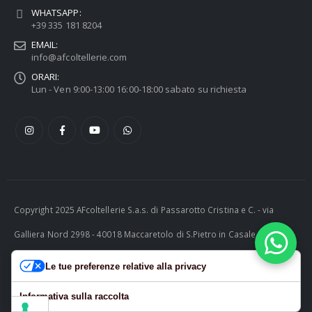
WHATSAPP:
+39 335 181 8204
EMAIL:
info@afcoltellerie.com
ORARI:
Lun - Ven 9:00-13:00 16:00-18:00 sabato su richiesta
Copyright 2025 AFcoltellerie S.a.s. di Passarotto Cristina e C. - via
Galliera Nord 2998 - 40018 Maccaretolo di S.Pietro in Casale (BO) -
ITALY P.I. 04230081202 | tel. +39 051 811732 | e-mail:
Le tue preferenze relative alla privacy
info@afcoltellerie.com -- Powered by Cosmobile Srl
Informativa sulla raccolta