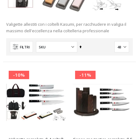
Valigette allestiti con i coltelli Kasumi, per racchiudere in valigia il
massimo dell'eccellenza nella coltelleria professionale
Imposta
FILTRI
la
direzione
decrescente
-10%
-11%