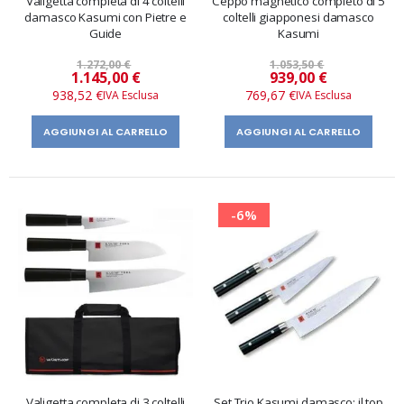
Valigetta completa di 4 coltelli
Ceppo magnetico completo di 5
damasco Kasumi con Pietre e
coltelli giapponesi damasco
Guide
Kasumi
1.272,00 €
1.053,50 €
Prezzo
Prezzo
1.145,00 €
939,00 €
speciale
speciale
938,52 €
769,67 €
AGGIUNGI AL CARRELLO
AGGIUNGI AL CARRELLO
-6%
Valigetta completa di 3 coltelli
Set Trio Kasumi damasco: il top