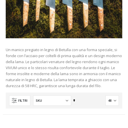
o
nto
Un manico pregiato in legno di Betulla con una forma speciale, si
fonde con l‘acciaio per coltelli di prima qualità e un design moderno
della lama. Le particolari venature del legno rendono ogni manico
VIVUM unico e lo stesso risulta confortevole durante il taglio. Le
forme insolite e moderne della lama sono in armonia con il manico
naturale in legno di Betulla. La lama temprata a ghiaccio con una
durezza di 58 HRC, garantisce una lunga durata del filo.
Imposta
FILTRI
la
direzione
decrescente