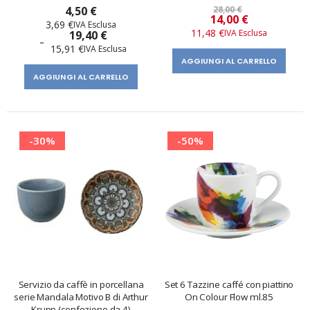
4,50 €
28,00 €
Prezzo
14,00 €
3,69 €
speciale
11,48 €
19,40 €
15,91 €
AGGIUNGI AL CARRELLO
AGGIUNGI AL CARRELLO
-30%
-50%
Servizio da caffè in porcellana
Set 6 Tazzine caffé con piattino
serie Mandala Motivo B di Arthur
On Colour Flow ml.85
Krupp (confezione da 4)