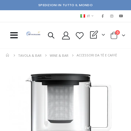
SPEDIZIONI IN TUTTO IL MONDO
LINGUA
IT
elementi
0
My Quote
Cart
ACCESSORI DA TÈ E CAFFÈ
TAVOLA & BAR
WINE & BAR