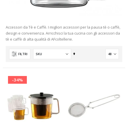
Accessori da Tè e Caffè. I migliori accessori per la pausa tè o caffè,
design e convenienza. Arricchisci la tua cucina con gli accessori da
tè e caffè di alta qualità di AFcoltellerie.
Imposta
FILTRI
la
direzione
decrescente
-34%