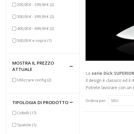
elementi
200,00 €
-
299,99 €
(2)
elementi
300,00 €
-
399,99 €
(2)
elementi
400,00 €
-
499,99 €
(2)
elemento
500,00 €
e sopra
(1)
MOSTRA IL PREZZO
ATTUALE
La
serie Dick SUPERIO
elementi
Utilizzare config
(2)
Il design è classico ed il
Potrete lavorare con un c
Ordina per
TIPOLOGIA DI PRODOTTO
elementi
Coltelli
(17)
elemento
Spatole
(1)