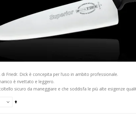
R
di Friedr. Dick è concepita per l’uso in ambito professionale.
 manico è rivettato e leggero.
oltello sicuro da maneggiare e che soddisfa le più alte esigenze qualit
Imposta
la
direzione
decrescente