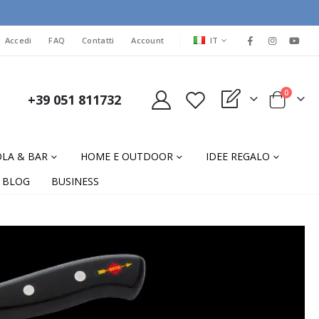
LINGUA
Accedi
FAQ
Contatti
Account
IT
elementi
0
+39 051 811732
My Quote
Cart
LA & BAR
HOME E OUTDOOR
IDEE REGALO
BLOG
BUSINESS