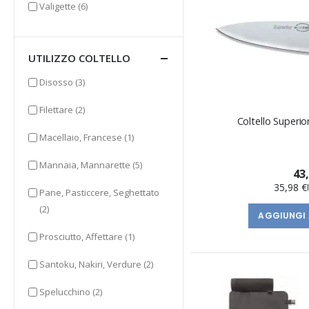
elementi
Valigette
(6)
UTILIZZO COLTELLO
elementi
Disosso
(3)
elementi
Filettare
(2)
Coltello Superio
elemento
Macellaio, Francese
(1)
elementi
Mannaia, Mannarette
(5)
43
35,98 €
Pane, Pasticcere, Seghettato
elementi
(2)
AGGIUNGI 
elemento
Prosciutto, Affettare
(1)
elementi
Santoku, Nakiri, Verdure
(2)
elementi
Spelucchino
(2)