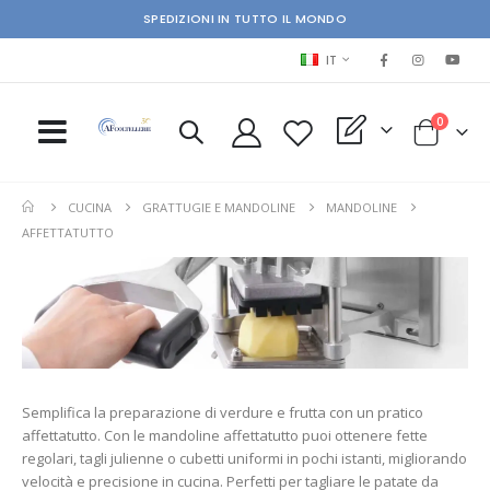
SPEDIZIONI IN TUTTO IL MONDO
LINGUA
IT
elementi
0
My Quote
Cart
CUCINA
GRATTUGIE E MANDOLINE
MANDOLINE
AFFETTATUTTO
Semplifica la preparazione di verdure e frutta con un pratico
affettatutto. Con le mandoline affettatutto puoi ottenere fette
regolari, tagli julienne o cubetti uniformi in pochi istanti, migliorando
velocità e precisione in cucina. Perfetti per tagliare le patate da