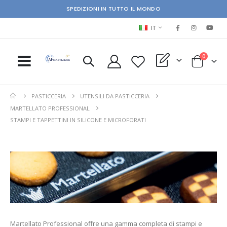
SPEDIZIONI IN TUTTO IL MONDO
LINGUA
IT
elementi
0
My Quote
Cart
PASTICCERIA
UTENSILI DA PASTICCERIA
MARTELLATO PROFESSIONAL
STAMPI E TAPPETTINI IN SILICONE E MICROFORATI
Martellato Professional offre una gamma completa di stampi e