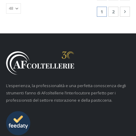
Pagina
Attualmente st
Pagina
Pagi
Succ
1
2
L’esperienza, la professionalità e una perfetta conoscenza degli
strumenti fanno di AFcoltellerie l’interlocutore perfetto per i
professionisti del settore ristorazione e della pasticceria.