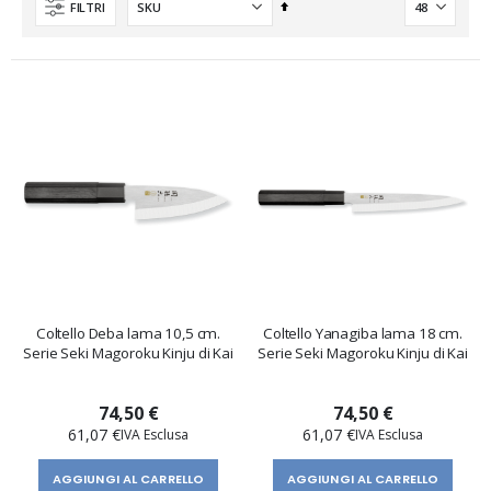
Imposta
FILTRI
la
direzione
decrescente
Coltello Deba lama 10,5 cm.
Coltello Yanagiba lama 18 cm.
Serie Seki Magoroku Kinju di Kai
Serie Seki Magoroku Kinju di Kai
74,50 €
74,50 €
61,07 €
61,07 €
AGGIUNGI AL CARRELLO
AGGIUNGI AL CARRELLO