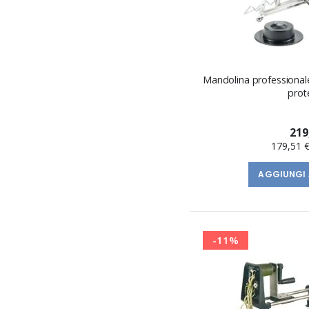
Mandolina professional
prot
219
179,51 
AGGIUNGI 
-11%