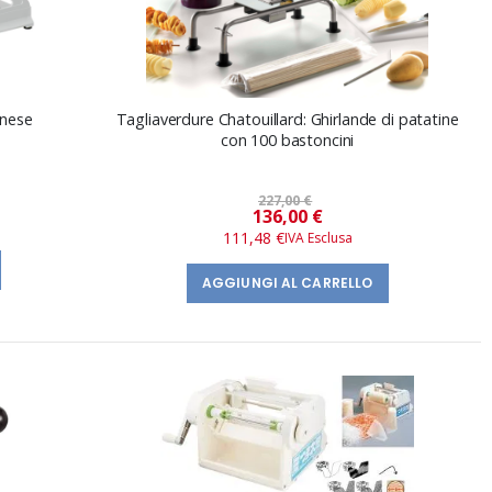
onese
Tagliaverdure Chatouillard: Ghirlande di patatine
con 100 bastoncini
227,00 €
Prezzo
136,00 €
speciale
111,48 €
AGGIUNGI AL CARRELLO