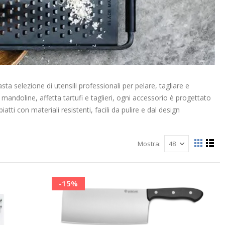
sta selezione di utensili professionali per pelare, tagliare e
 mandoline, affetta tartufi e taglieri, ogni accessorio è progettato
piatti con materiali resistenti, facili da pulire e dal design
Mostra
Mostra
Grigli
List
come
-15%