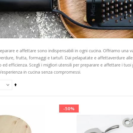
reparare e affettare sono indispensabili in ogni cucina. Offriamo una va
erdure, frutta, formaggi e tartufi. Dai pelapatate e affettaverdure alle
o ed efficienza. Scegli i migliori utensili per preparare e affettare i tuoi 
n’esperienza in cucina senza compromessi.
Imposta
la
direzione
decrescente
-50%