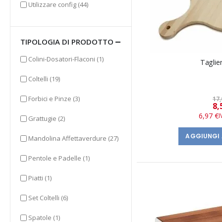
elementi
Utilizzare config
(44)
TIPOLOGIA DI PRODOTTO
elemento
Colini-Dosatori-Flaconi
(1)
Taglie
elementi
Coltelli
(19)
elementi
Forbici e Pinze
(3)
17,
8,
6,97 €
elementi
Grattugie
(2)
AGGIUNGI 
elementi
Mandolina Affettaverdure
(27)
elemento
Pentole e Padelle
(1)
elemento
Piatti
(1)
elementi
Set Coltelli
(6)
elemento
Spatole
(1)