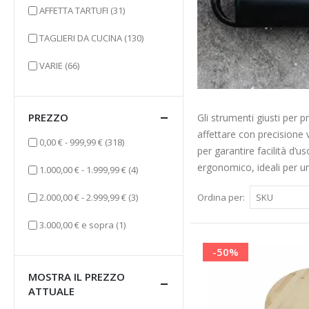
elementi
AFFETTA TARTUFI
(31)
elementi
TAGLIERI DA CUCINA
(130)
elementi
VARIE
(66)
PREZZO
Gli strumenti giusti per p
affettare con precisione v
elementi
0,00 €
-
999,99 €
(318)
per garantire facilità d’us
ergonomico, ideali per u
elementi
1.000,00 €
-
1.999,99 €
(4)
elementi
Ordina per
2.000,00 €
-
2.999,99 €
(3)
elemento
3.000,00 €
e sopra
(1)
-50%
MOSTRA IL PREZZO
ATTUALE