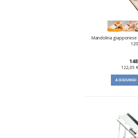
Mandolina giapponese
12
148
122,05 
AGGIUNGI 