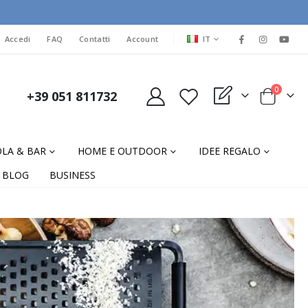
LINGUA
Accedi
FAQ
Contatti
Account
IT
elementi
0
+39 051 811732
My Quote
Cart
LA & BAR
HOME E OUTDOOR
IDEE REGALO
BLOG
BUSINESS