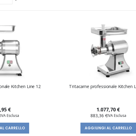
la
direzione
decrescente
onale Kitchen Line 12
Tritacarne professionale Kitchen L
,95 €
1.077,70 €
€
883,36 €
AL CARRELLO
AGGIUNGI AL CARRELLO