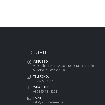
CONTATTI
INDIRIZZO:
via Galliera Nord 2998 - 40018 Maccaretolo di
S.Pietro in Casale (BO)
TELEFONO:
+39 (0)51 811732
WHATSAPP:
+39 335 181 8204
EMAIL:
info@afcoltellerie.com