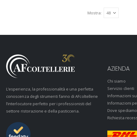
Mostra
AZIENDA
Chi siamo
Servizio clienti
L’esperienza, la professionalità e una perfetta
Informazioni su
conoscenza degli strumenti fanno di AFcoltellerie
Informazioni pe
l’interlocutore perfetto per i professionisti del
Dove spediamo
settore ristorazione e della pasticceria.
Richiesta reces