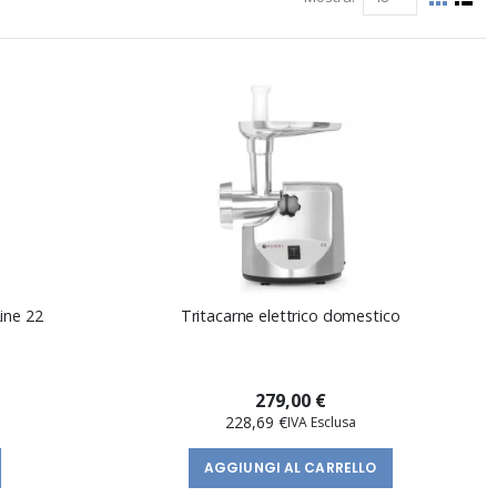
Mostra
Grigli
List
come
ine 22
Tritacarne elettrico domestico
279,00 €
228,69 €
AGGIUNGI AL CARRELLO