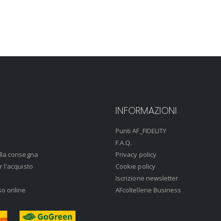
INFORMAZIONI
Punti AF_FIDELITY
F.A.Q.
lla consegna
Privacy policy
r l'acquisto
Cookie policy
Iscrizione newsletter
so online
AFcoltellerie Business