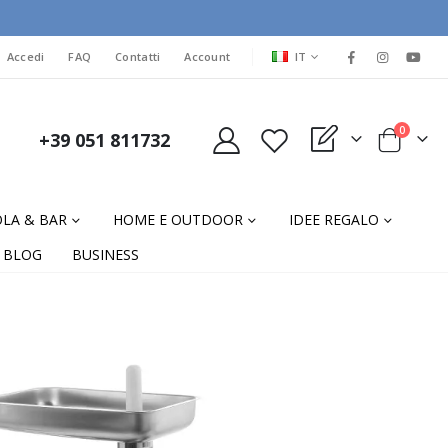
LINGUA
Accedi
FAQ
Contatti
Account
IT
elementi
0
+39 051 811732
My Quote
Cart
LA & BAR
HOME E OUTDOOR
IDEE REGALO
BLOG
BUSINESS