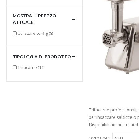
MOSTRA IL PREZZO
ATTUALE
elementi
Utilizzare config
(8)
TIPOLOGIA DI PRODOTTO
elementi
Tritacarne
(11)
Tritacarne professionali,
per insaccare salsicce o p
Disponibili anche i ricamb
Ordina per