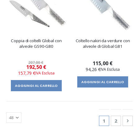
Coppia di coltelli Global con
Coltello nakiri da verdure con
alveole GS90-G80
alveole di Global G81
207,00 €
115,00 €
Prezzo
192,50 €
94,26 €
speciale
157,79 €
AGGIUNGI AL CARRELLO
AGGIUNGI AL CARRELLO
Pagina
Attualmente st
Pagina
Pagi
Succ
1
2