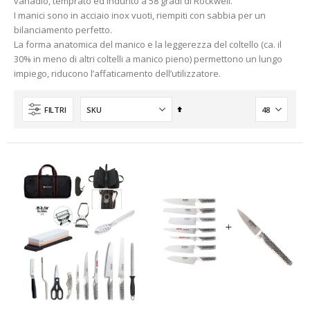
vanadio, temprato ed indurito a 58 gradi di Rockwell.
I manici sono in acciaio inox vuoti, riempiti con sabbia per un
bilanciamento perfetto.
La forma anatomica del manico e la leggerezza del coltello (ca. il
30% in meno di altri coltelli a manico pieno) permettono un lungo
impiego, riducono l’affaticamento dell’utilizzatore.
Imposta
FILTRI
la
direzione
decrescente