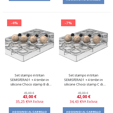
-4%
-7%
Set stampo in tritan
Set stampo in tritan
SEMISFERA01 + 4 timbri in
SEMISFERA01 + 4 timbri in
silicone Choco stamp B di
silicone Choco stamp C di
Silikomart Professional
Silikomart Professional
45,00 €
45,00 €
Prezzo
Prezzo
43,00 €
42,00 €
speciale
speciale
35,25 €
34,43 €
AGGIUNGI AL CARRELLO
AGGIUNGI AL CARRELLO