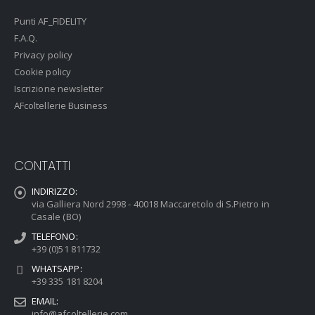
Punti AF_FIDELITY
F.A.Q.
Privacy policy
Cookie policy
Iscrizione newsletter
AFcoltellerie Business
CONTATTI
INDIRIZZO:
via Galliera Nord 2998 - 40018 Maccaretolo di S.Pietro in
Casale (BO)
TELEFONO:
+39 (0)51 811732
WHATSAPP:
+39 335 181 8204
EMAIL:
info@afcoltellerie.com