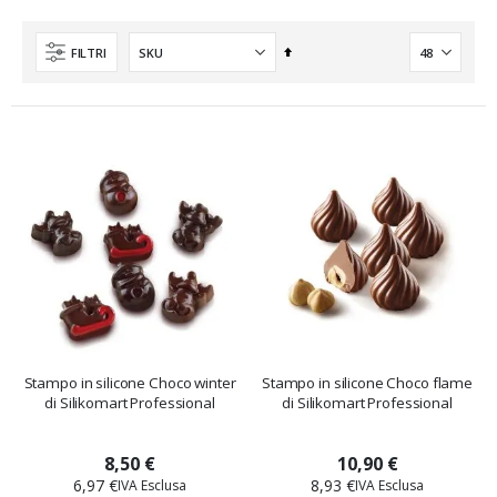
Imposta
FILTRI
la
direzione
decrescente
Stampo in silicone Choco winter
Stampo in silicone Choco flame
di Silikomart Professional
di Silikomart Professional
8,50 €
10,90 €
6,97 €
8,93 €