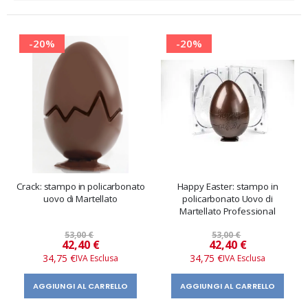
direzione
decrescente
-20%
-20%
Crack: stampo in policarbonato
Happy Easter: stampo in
uovo di Martellato
policarbonato Uovo di
Martellato Professional
53,00 €
53,00 €
Prezzo
Prezzo
42,40 €
42,40 €
speciale
speciale
34,75 €
34,75 €
AGGIUNGI AL CARRELLO
AGGIUNGI AL CARRELLO