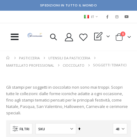
SPEDIZIONI IN TUTTO IL MONDO
LINGUA
IT
elementi
0
My Quote
Cart
PASTICCERIA
UTENSILI DA PASTICCERIA
SOGGETTI TEMATICI
MARTELLATO PROFESSIONAL
CIOCCOLATO
Gli stampi per soggetti in cioccolato non sono mai troppi. Scopri
tutte le collezioni: dalle forme iconiche adatte a ogni occasione,
fino agli stampi tematici pensati per le principali festività, come
Natale, Pasqua, San Valentino, Halloween, Carnevale e cerimonie
speciali.
Imposta
FILTRI
la