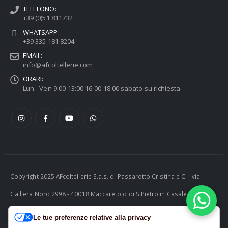
TELEFONO:
+39 (0)51 811732
WHATSAPP:
+39 335 181 8204
EMAIL:
info@afcoltellerie.com
ORARI:
Lun - Ven 9:00-13:00 16:00-18:00 sabato su richiesta
Copyright 2025 AFcoltellerie S.a.s. di Passarotto Cristina e C. - via
Galliera Nord 2998 - 40018 Maccaretolo di S.Pietro in Casale (BO) -
ITALY P.I. 04230081202 | tel. +39 051 811732 | e-mail:
Le tue preferenze relative alla privacy