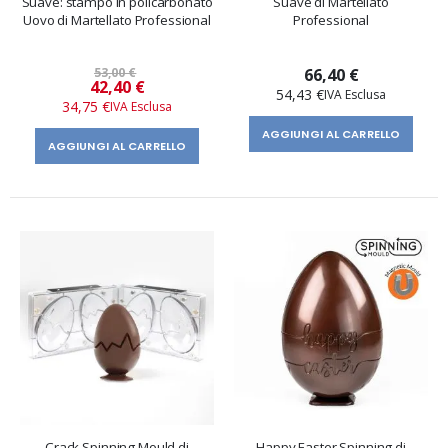
Suave: stampo in policarbonato
Suave di Martellato
Uovo di Martellato Professional
Professional
53,00 €
66,40 €
Prezzo
42,40 €
54,43 €
speciale
34,75 €
AGGIUNGI AL CARRELLO
AGGIUNGI AL CARRELLO
Crack Spinning Mould di
Happy Easter Spinning di