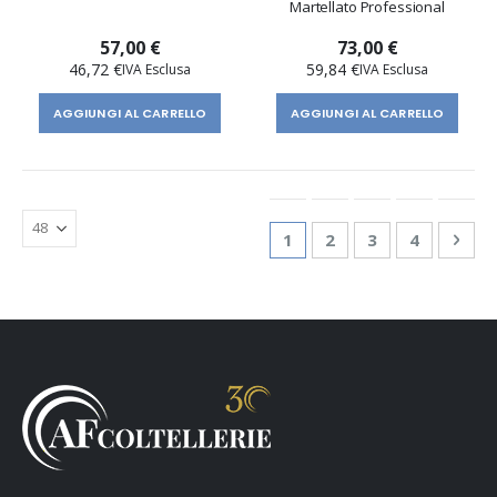
Martellato Professional
57,00 €
73,00 €
46,72 €
59,84 €
AGGIUNGI AL CARRELLO
AGGIUNGI AL CARRELLO
Pagina
Attualmente stai leggend
Pagina
Pagina
Pagina
Pagi
Succ
1
2
3
4