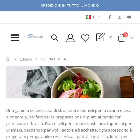
SPEDIZIONI IN TUTTO IL MONDO
LINGUA
IT
elementi
0
My Quote
Cart
CUCINA ETNICA
CUCINA
Una gamma selezionata di strumenti e utensili per la cucina etnica
e orientale, perfetti per la preparazione di piatti autentici con
precisione e facilità. Dai coltelli per sushi e sashimi ai tappetini per
uramaki, passando per wok, ciotole e bacchette, ogni accessorio è
progettato per garantire resistenza, qualità e praticità. Ideali per