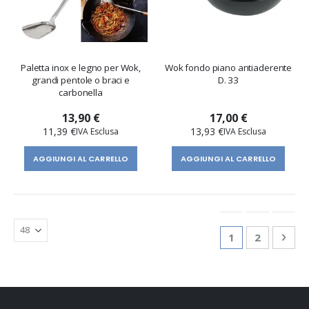
Paletta inox e legno per Wok,
Wok fondo piano antiaderente
grandi pentole o braci e
D. 33
carbonella
13,90 €
17,00 €
11,39 €
13,93 €
AGGIUNGI AL CARRELLO
AGGIUNGI AL CARRELLO
Pagina
Attualmente st
Pagina
Pagi
Succ
1
2