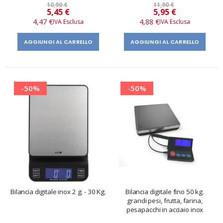
10,90 €
11,90 €
Prezzo
Prezzo
5,45 €
5,95 €
speciale
speciale
4,47 €
4,88 €
AGGIUNGI AL CARRELLO
AGGIUNGI AL CARRELLO
-50%
-50%
Bilancia digitale inox 2 g. - 30 Kg.
Bilancia digitale fino 50 kg.
grandi pesi, frutta, farina,
pesapacchi in acciaio inox