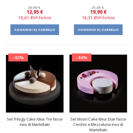
25,90 €
21,35 €
Prezzo
Prezzo
12,95 €
19,90 €
speciale
speciale
10,61 €
16,31 €
AGGIUNGI AL CARRELLO
AGGIUNGI AL CARRELLO
-42%
-44%
Set Trilogy Cake Idea: Tre fasce
Set Moon Cake Idea: Due fasce
inox di Martellato
Cerchio e Mezzaluna inox di
Martellato