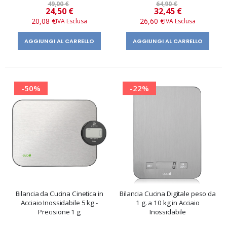
49,00 €
64,90 €
Prezzo
Prezzo
24,50 €
32,45 €
speciale
speciale
20,08 €
26,60 €
AGGIUNGI AL CARRELLO
AGGIUNGI AL CARRELLO
-50%
-22%
Bilancia da Cucina Cinetica in
Bilancia Cucina Digitale peso da
Acciaio Inossidabile 5 kg -
1 g. a 10 kg in Acciaio
Precisione 1 g
Inossidabile