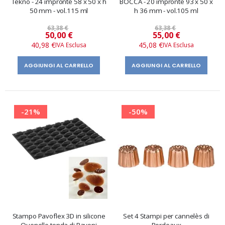
Tekno - 24 impronte 58 x 50 x h
BOCCA - 20 impronte 93 x 50 x
50 mm - vol.115 ml
h 36 mm - vol.105 ml
63,38 €
63,38 €
Prezzo
Prezzo
50,00 €
55,00 €
speciale
speciale
40,98 €
45,08 €
AGGIUNGI AL CARRELLO
AGGIUNGI AL CARRELLO
-21%
-50%
Stampo Pavoflex 3D in silicone
Set 4 Stampi per cannelès di