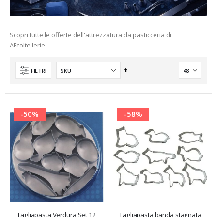
Scopri tutte le offerte dell'attrezzatura da pasticceria di
AFcoltellerie
Imposta
FILTRI
la
direzione
decrescente
-50%
-58%
nti
Tagliapasta Verdura Set 12
Tagliapasta banda stagnata