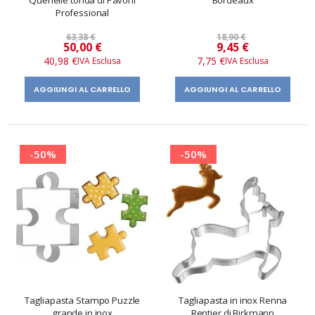
Quenelle tonda di Pavoni
Bordeaux
Professional
63,38 €
18,90 €
Prezzo
Prezzo
50,00 €
9,45 €
speciale
speciale
40,98 €
7,75 €
AGGIUNGI AL CARRELLO
AGGIUNGI AL CARRELLO
-50%
-50%
Tagliapasta Stampo Puzzle
Tagliapasta in inox Renna
grande in inox
Rentier di Birkmann