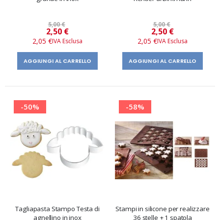
5,00 €
5,00 €
Prezzo
Prezzo
2,50 €
2,50 €
speciale
speciale
2,05 €
2,05 €
AGGIUNGI AL CARRELLO
AGGIUNGI AL CARRELLO
-50%
-58%
Tagliapasta Stampo Testa di
Stampi in silicone per realizzare
agnellino in inox
36 stelle + 1 spatola