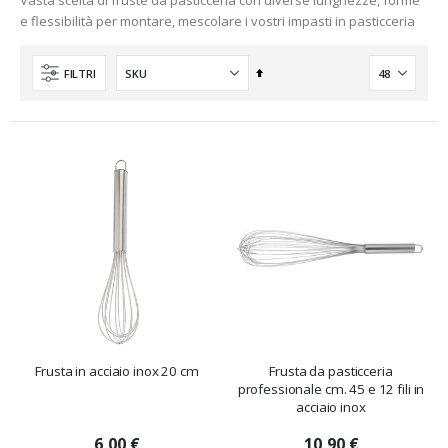
Vasta scelta di fruste da pasticceria con diverse lunghezze, forme
e flessibilità per montare, mescolare i vostri impasti in pasticceria
Imposta
FILTRI
la
direzione
decrescente
Frusta in acciaio inox 20 cm
Frusta da pasticceria
professionale cm. 45 e 12 fili in
acciaio inox
6,00 €
10,90 €