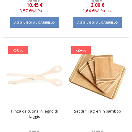
20,90 €
5,90 €
Prezzo
Prezzo
10,45 €
2,00 €
speciale
speciale
8,57 €
1,64 €
AGGIUNGI AL CARRELLO
AGGIUNGI AL CARRELLO
-50%
-24%
Pinza da cucina in legno di
Set di 4 Taglieri in bamboo
faggio
8,90 €
24,90 €