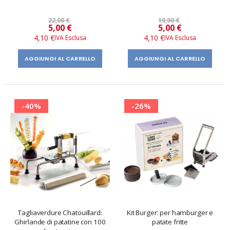
22,00 €
19,90 €
Prezzo
Prezzo
5,00 €
5,00 €
speciale
speciale
4,10 €
4,10 €
AGGIUNGI AL CARRELLO
AGGIUNGI AL CARRELLO
-40%
-26%
Tagliaverdure Chatouillard:
Kit Burger: per hamburger e
Ghirlande di patatine con 100
patate fritte