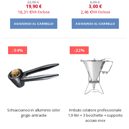
22,90 €
6,00 €
Prezzo
Prezzo
19,90 €
3,00 €
speciale
speciale
16,31 €
2,46 €
AGGIUNGI AL CARRELLO
AGGIUNGI AL CARRELLO
-54%
-22%
Schiaccianoci in alluminio color
Imbuto colatore professionale
grigio antracite
1,9 litri + 3 bocchette + supporto
acciaio inox