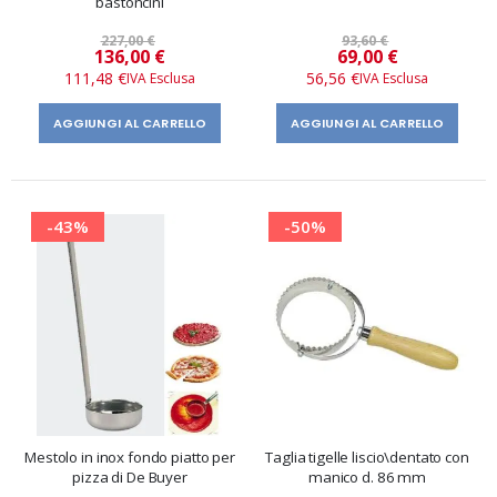
bastoncini
227,00 €
93,60 €
Prezzo
Prezzo
136,00 €
69,00 €
speciale
speciale
111,48 €
56,56 €
AGGIUNGI AL CARRELLO
AGGIUNGI AL CARRELLO
-43%
-50%
Mestolo in inox fondo piatto per
Taglia tigelle liscio\dentato con
pizza di De Buyer
manico d. 86 mm