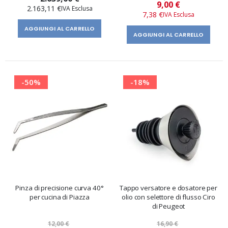
Prezzo
9,00 €
2.163,11 €
speciale
7,38 €
AGGIUNGI AL CARRELLO
AGGIUNGI AL CARRELLO
-50%
-18%
Pinza di precisione curva 40°
Tappo versatore e dosatore per
per cucina di Piazza
olio con selettore di flusso Ciro
di Peugeot
12,00 €
16,90 €