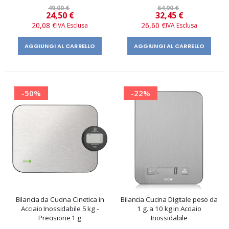
49,00 €
64,90 €
Prezzo
Prezzo
24,50 €
32,45 €
speciale
speciale
20,08 €
26,60 €
AGGIUNGI AL CARRELLO
AGGIUNGI AL CARRELLO
-50%
-22%
Bilancia da Cucina Cinetica in
Bilancia Cucina Digitale peso da
Acciaio Inossidabile 5 kg -
1 g. a 10 kg in Acciaio
Precisione 1 g
Inossidabile