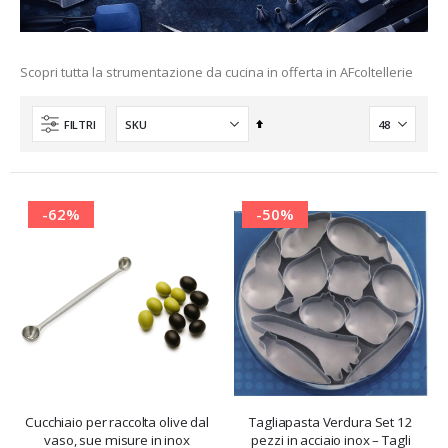
Scopri tutta la strumentazione da cucina in offerta in AFcoltellerie
Imposta
FILTRI
la
direzione
decrescente
-62%
-50%
nti
Cucchiaio per raccolta olive dal
Tagliapasta Verdura Set 12
vaso, sue misure in inox
pezzi in acciaio inox – Tagli