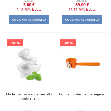
6,50 €
89,00 €
Prezzo
Prezzo
3,00 €
69,00 €
speciale
speciale
2,46 €
56,56 €
AGGIUNGI AL CARRELLO
AGGIUNGI AL CARRELLO
-50%
-66%
Mortaio in marmo con pestello
Temperino decoratore vegetali
piccolo 10 cm.