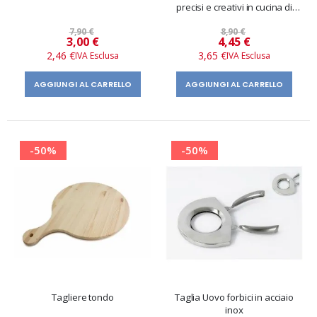
precisi e creativi in cucina di
Paderno
7,90 €
8,90 €
Prezzo
Prezzo
3,00 €
4,45 €
speciale
speciale
2,46 €
3,65 €
AGGIUNGI AL CARRELLO
AGGIUNGI AL CARRELLO
-50%
-50%
Tagliere tondo
Taglia Uovo forbici in acciaio
inox