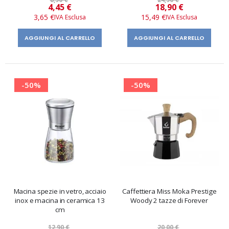
Prezzo
Prezzo
4,45 €
18,90 €
speciale
speciale
3,65 €
15,49 €
AGGIUNGI AL CARRELLO
AGGIUNGI AL CARRELLO
-50%
-50%
Macina spezie in vetro, acciaio
Caffettiera Miss Moka Prestige
inox e macina in ceramica 13
Woody 2 tazze di Forever
cm
12,90 €
20,00 €