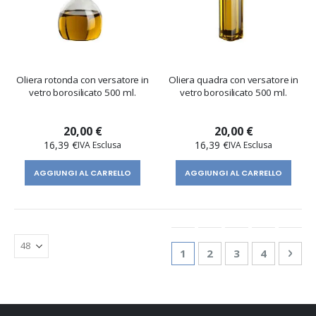
Oliera rotonda con versatore in
Oliera quadra con versatore in
vetro borosilicato 500 ml.
vetro borosilicato 500 ml.
20,00 €
20,00 €
16,39 €
16,39 €
AGGIUNGI AL CARRELLO
AGGIUNGI AL CARRELLO
Pagina
Attualmente stai leggend
Pagina
Pagina
Pagina
Pagi
Succ
1
2
3
4