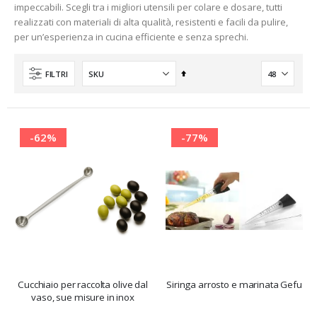
impeccabili. Scegli tra i migliori utensili per colare e dosare, tutti
realizzati con materiali di alta qualità, resistenti e facili da pulire,
per un’esperienza in cucina efficiente e senza sprechi.
Imposta
FILTRI
la
direzione
decrescente
-62%
-77%
Cucchiaio per raccolta olive dal
Siringa arrosto e marinata Gefu
vaso, sue misure in inox