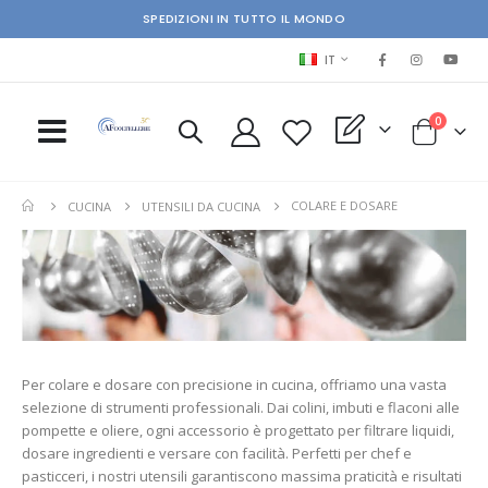
SPEDIZIONI IN TUTTO IL MONDO
LINGUA
IT
elementi
0
My Quote
Cart
COLARE E DOSARE
CUCINA
UTENSILI DA CUCINA
Per colare e dosare con precisione in cucina, offriamo una vasta
selezione di strumenti professionali. Dai colini, imbuti e flaconi alle
pompette e oliere, ogni accessorio è progettato per filtrare liquidi,
dosare ingredienti e versare con facilità. Perfetti per chef e
pasticceri, i nostri utensili garantiscono massima praticità e risultati