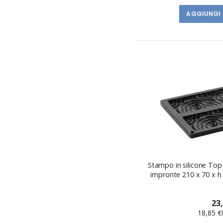
AGGIUNGI 
Stampo in silicone To
impronte 210 x 70 x h
23
18,85 €