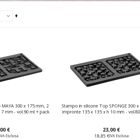
Imposta
la
direzione
decrescente
op MAYA 300 x 175 mm, 2
Stampo in silicone Top SPONGE 300 x
 7 mm - vol.90 ml + pack
impronte 135 x 135 x h 10 mm - vol.80
,00 €
23,00 €
18,85 €