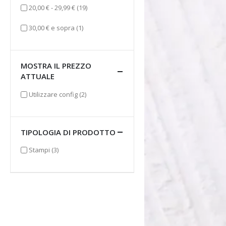
elementi
20,00 €
-
29,99 €
(19)
elemento
30,00 €
e sopra
(1)
MOSTRA IL PREZZO
ATTUALE
elementi
Utilizzare config
(2)
TIPOLOGIA DI PRODOTTO
elementi
Stampi
(3)