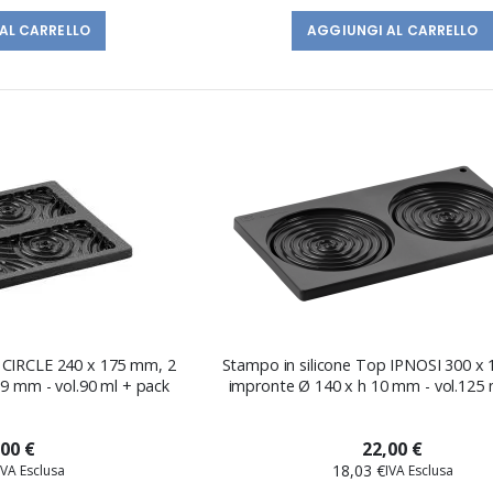
AL CARRELLO
AGGIUNGI AL CARRELLO
p CIRCLE 240 x 175 mm, 2
Stampo in silicone Top IPNOSI 300 x
 9 mm - vol.90 ml + pack
impronte Ø 140 x h 10 mm - vol.125 
,00 €
22,00 €
18,03 €