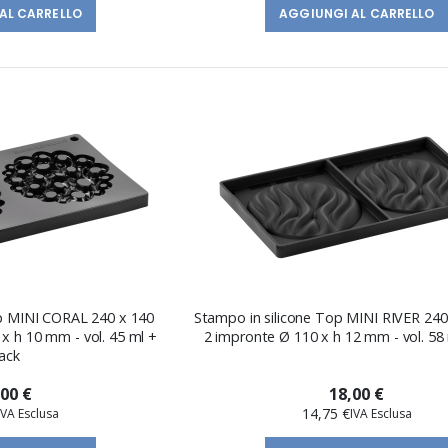
AL CARRELLO
AGGIUNGI AL CARRELLO
op MINI CORAL 240 x 140
Stampo in silicone Top MINI RIVER 24
x h 10 mm - vol. 45 ml +
2 impronte Ø 110 x h 12 mm - vol. 58
ack
,00 €
18,00 €
14,75 €