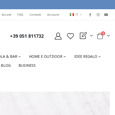
LINGUA
Accedi
FAQ
Contatti
Account
IT
elementi
0
+39 051 811732
My Quote
Cart
LA & BAR
HOME E OUTDOOR
IDEE REGALO
BLOG
BUSINESS