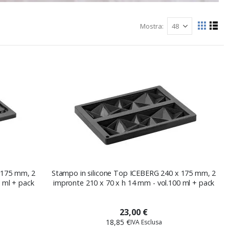
Mostra
Mostra
Grigli
List
come
 175 mm, 2
Stampo in silicone Top ICEBERG 240 x 175 mm, 2
 ml + pack
impronte 210 x 70 x h 14 mm - vol.100 ml + pack
23,00 €
18,85 €