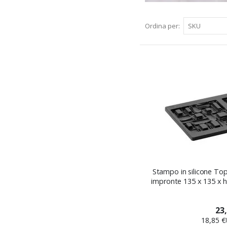
Ordina per
Stampo in silicone T
impronte 135 x 135 x h
23
18,85 €