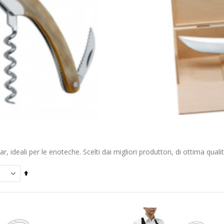
ar, ideali per le enoteche. Scelti dai migliori produttori, di ottima qualità
Imposta
la
direzione
decrescente