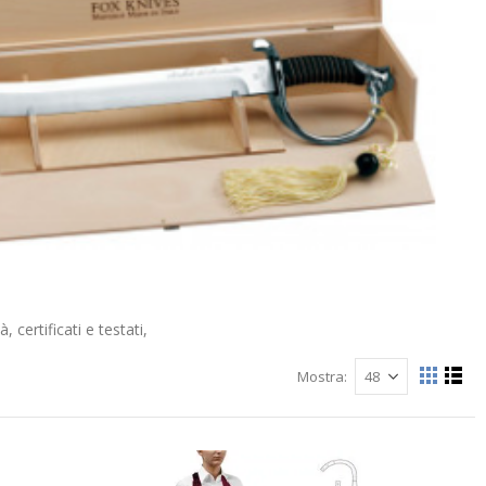
, certificati e testati,
Mostra
Mostra
Grigli
List
come