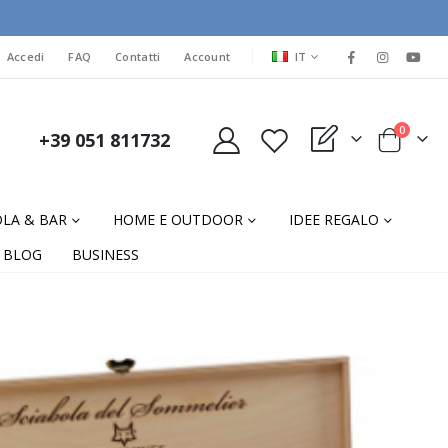
LINGUA
Accedi
FAQ
Contatti
Account
IT
elementi
0
+39 051 811732
My Quote
Cart
LA & BAR
HOME E OUTDOOR
IDEE REGALO
BLOG
BUSINESS