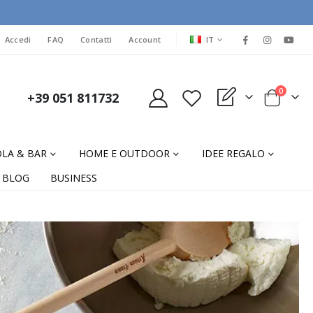
LINGUA
Accedi
FAQ
Contatti
Account
IT
elementi
0
+39 051 811732
My Quote
Cart
LA & BAR
HOME E OUTDOOR
IDEE REGALO
BLOG
BUSINESS