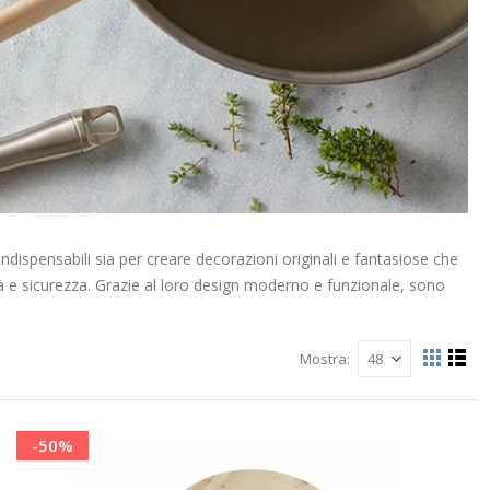
ndispensabili sia per creare decorazioni originali e fantasiose che
lità e sicurezza. Grazie al loro design moderno e funzionale, sono
Mostra
Mostra
Grigli
List
come
-50%