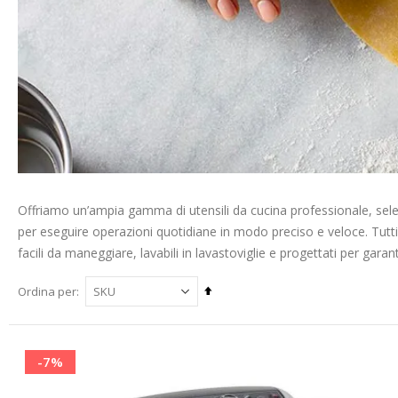
Offriamo un’ampia gamma di utensili da cucina professionale, selezio
per eseguire operazioni quotidiane in modo preciso e veloce. Tutti i
facili da maneggiare, lavabili in lavastoviglie e progettati per gara
Imposta
Ordina per
la
direzione
decrescente
-7%