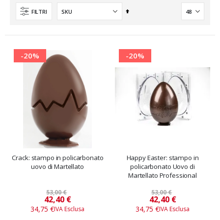
Imposta
FILTRI
la
direzione
decrescente
-20%
-20%
Crack: stampo in policarbonato
Happy Easter: stampo in
uovo di Martellato
policarbonato Uovo di
Martellato Professional
53,00 €
53,00 €
Prezzo
Prezzo
42,40 €
42,40 €
speciale
speciale
34,75 €
34,75 €