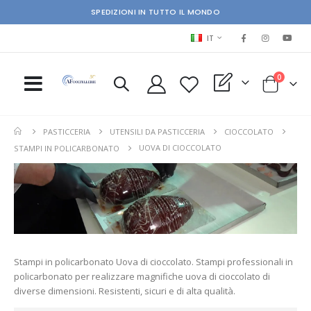
SPEDIZIONI IN TUTTO IL MONDO
LINGUA
IT
elementi
0
My Quote
Cart
PASTICCERIA
UTENSILI DA PASTICCERIA
CIOCCOLATO
UOVA DI CIOCCOLATO
STAMPI IN POLICARBONATO
Stampi in policarbonato Uova di cioccolato. Stampi professionali in
policarbonato per realizzare magnifiche uova di cioccolato di
diverse dimensioni. Resistenti, sicuri e di alta qualità.