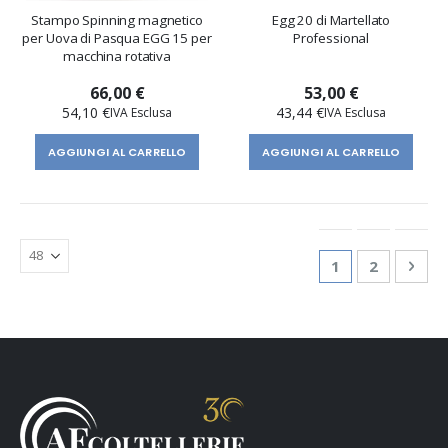
Stampo Spinning magnetico
Egg 20 di Martellato
per Uova di Pasqua EGG 15 per
Professional
macchina rotativa
66,00 €
53,00 €
54,10 €
43,44 €
AGGIUNGI AL CARRELLO
AGGIUNGI AL CARRELLO
Pagina
Attualmente st
Pagina
Pagi
Succ
1
2