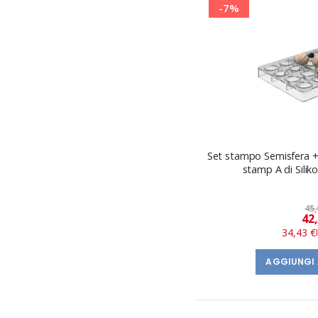
-7%
Set stampo Semisfera + 
stamp A di Silik
45,
42
34,43 €
AGGIUNGI 