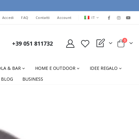
LINGUA
Accedi
FAQ
Contatti
Account
IT
elementi
0
+39 051 811732
My Quote
Cart
LA & BAR
HOME E OUTDOOR
IDEE REGALO
BLOG
BUSINESS