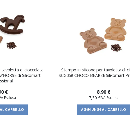
direzione
decrescente
 tavoletta di cioccolata
Stampo in silicone per tavoletta di c
HORSE di Silikomart
SCG068 CHOCO BEAR di Silikomart Pr
ssional
90 €
8,90 €
7,30 €
AL CARRELLO
AGGIUNGI AL CARRELLO