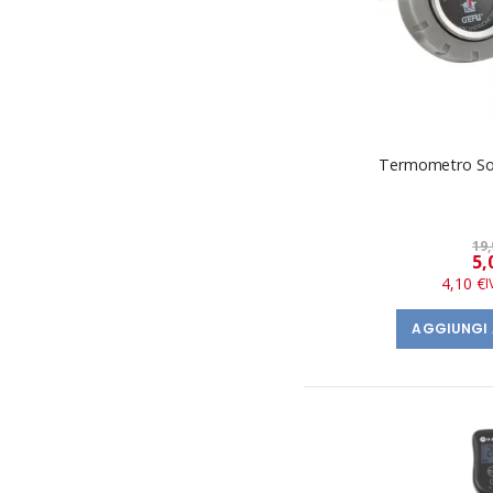
Termometro So
19,
5,
4,10 €
AGGIUNGI 