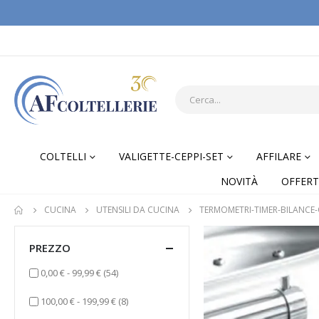
COLTELLI
VALIGETTE-CEPPI-SET
AFFILARE
NOVITÀ
OFFERT
CUCINA
UTENSILI DA CUCINA
TERMOMETRI-TIMER-BILANCE
PREZZO
elementi
0,00 €
-
99,99 €
(54)
elementi
100,00 €
-
199,99 €
(8)