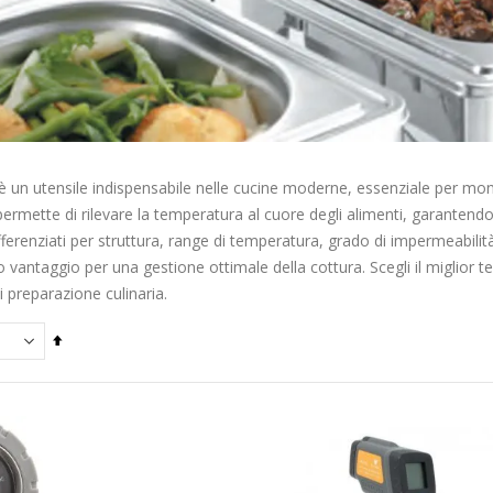
 un utensile indispensabile nelle cucine moderne, essenziale per moni
ermette di rilevare la temperatura al cuore degli alimenti, garantendo
ferenziati per struttura, range di temperatura, grado di impermeabilit
 vantaggio per una gestione ottimale della cottura. Scegli il miglior t
i preparazione culinaria.
Imposta
la
direzione
decrescente