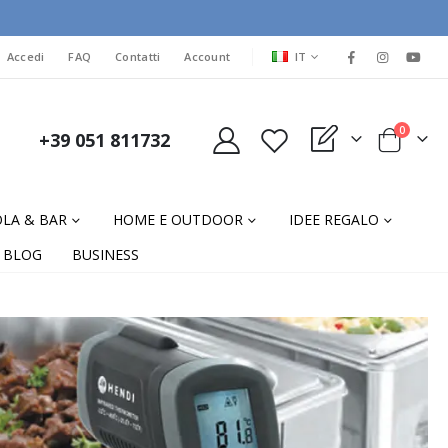
LINGUA
Accedi
FAQ
Contatti
Account
IT
elementi
0
+39 051 811732
My Quote
Cart
LA & BAR
HOME E OUTDOOR
IDEE REGALO
BLOG
BUSINESS