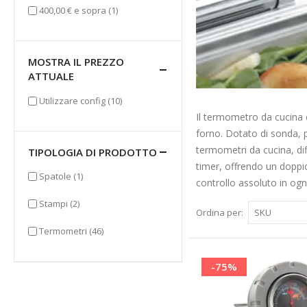
elemento
400,00 €
e sopra
(1)
MOSTRA IL PREZZO
ATTUALE
elementi
Utilizzare config
(10)
Il termometro da cucina è
forno. Dotato di sonda, p
termometri da cucina, dif
TIPOLOGIA DI PRODOTTO
timer, offrendo un doppio
elemento
Spatole
(1)
controllo assoluto in ogn
elementi
Stampi
(2)
Ordina per
elementi
Termometri
(46)
-75%