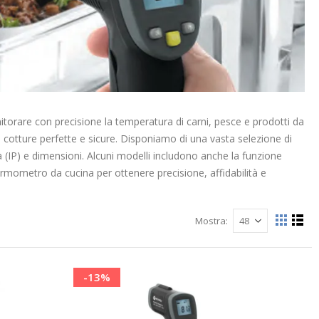
torare con precisione la temperatura di carni, pesce e prodotti da
 cotture perfette e sicure. Disponiamo di una vasta selezione di
à (IP) e dimensioni. Alcuni modelli includono anche la funzione
ermometro da cucina per ottenere precisione, affidabilità e
Mostra
Mostra
Grigli
List
come
-13%