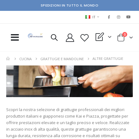
SPEDIZIONI IN TUTTO IL MONDO
LINGUA
IT
elementi
0
My Quote
Cart
ALTRE GRATTUGIE
CUCINA
GRATTUGIE E MANDOLINE
Scopri la nostra selezione di grattugie professionali dei migliori
produttori italiani e giapponesi come Kai e Piazza, progettate per
offrire prestazioni elevate e un taglio preciso e veloce. Realizzate
in acciaio inox di alta qualità, queste grattugie garantiscono una
lunga durata, resistenza alla corrosione e risultati ottimali su