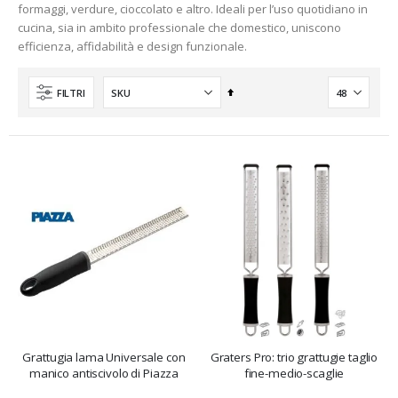
formaggi, verdure, cioccolato e altro. Ideali per l’uso quotidiano in
cucina, sia in ambito professionale che domestico, uniscono
efficienza, affidabilità e design funzionale.
Imposta
FILTRI
la
direzione
decrescente
Grattugia lama Universale con
Graters Pro: trio grattugie taglio
manico antiscivolo di Piazza
fine-medio-scaglie