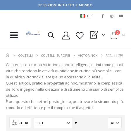
SPEDIZIONI IN TUTTO IL MONDO
LINGUA
IT
elementi
0
My Quote
Cart
ACCESSORI
COLTELLI
COLTELLI EUROPEI
VICTORINOX
Gli utensili da cucina Victorinox sono intelligenti, ottimi come piccoli
aiuti che rendono le attività quotidiane in cucina più semplici - con
la qualità Victorinox si sceglie un accessorio di qualità.
Questi articoli, pratici e progettati ad hoc, mostrano la complessità
del loro ingegno nella creazione di strumenti che siano di semplice
utilizzo.
È per questo che sei nel posto giusto, per trovare lo strumento più
comodo ed efficiente per il compito che ti aspetta.
Imposta
FILTRI
la