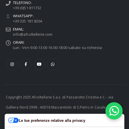
TELEFONO:
+39 (0)51 811732
WHATSAPP:
+39 335 181 8204
EMAIL:
info@afcoltellerie.com
ORARI:
Lun - Ven 9:00-13:00 16:00-18:00 sabato su richiesta
Copyright 2025 AFcoltellerie S.a.s. di Passarotto Cristina e C. - via
Galliera Nord 2998 - 40018 Maccaretolo di S.Pietro in Casale (BO) -
ITALY P.I. 04230081202 | tel. +39 051 811732 | e-mail:
Le tue preferenze relative alla privacy
info@afcoltellerie.com -- Powered by Cosmobile Srl