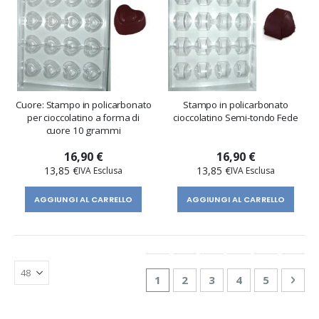
Cuore: Stampo in policarbonato
Stampo in policarbonato
per cioccolatino a forma di
cioccolatino Semi-tondo Fede
cuore 10 grammi
16,90 €
16,90 €
13,85 €
13,85 €
AGGIUNGI AL CARRELLO
AGGIUNGI AL CARRELLO
Pagina
Attualmente stai leggendo la 
Pagina
Pagina
Pagina
Pagina
Pagi
Succ
1
2
3
4
5