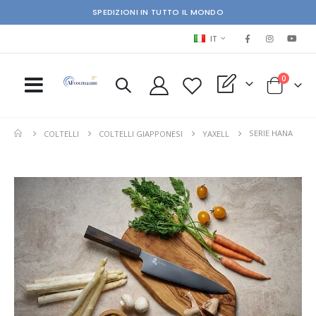
SPEDIZIONI IN TUTTO IL MONDO
LINGUA
IT
elementi
0
My Quote
Cart
SERIE HANA
COLTELLI
COLTELLI GIAPPONESI
YAXELL