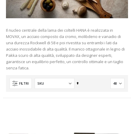
Il nucleo centrale della lama dei coltelli HANA è realizzata in
o
MOVAX, un acciaio composto da cromo, molibdeno e vanadio di
una durezza Rockwell di 58 e poi rivestita su entrambi i lati da
acciaio inossidabile di alta qualità. Il manico ottagonale in legno di
Pakka scuro di alta qualità, sviluppato da designer esperti,
nto
garantisce un equilibrio perfetto, un controllo ottimale e un taglio
senza fatica.
Imposta
FILTRI
la
direzione
decrescente