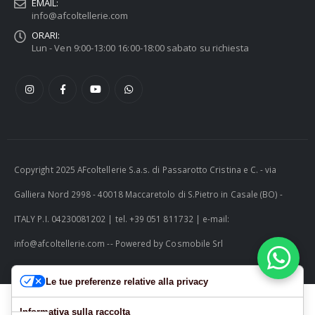
EMAIL:
info@afcoltellerie.com
ORARI:
Lun - Ven 9:00-13:00 16:00-18:00 sabato su richiesta
Copyright 2025 AFcoltellerie S.a.s. di Passarotto Cristina e C. - via
Galliera Nord 2998 - 40018 Maccaretolo di S.Pietro in Casale (BO) -
ITALY P.I. 04230081202 | tel. +39 051 811732 | e-mail:
info@afcoltellerie.com -- Powered by Cosmobile Srl
Le tue preferenze relative alla privacy
Informativa sulla raccolta