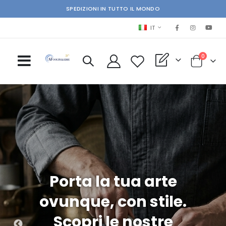
SPEDIZIONI IN TUTTO IL MONDO
LINGUA
IT
elementi
0
My Quote
Cart
Incisione gratuita
Porta la tua arte
Vuoi un preventivo
ovunque, con stile.
su tutte le
Scopri le nostre
valigette e i
veloce?