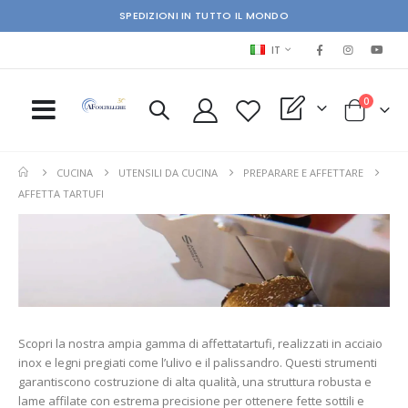
SPEDIZIONI IN TUTTO IL MONDO
LINGUA
IT
elementi
0
My Quote
Cart
CUCINA
UTENSILI DA CUCINA
PREPARARE E AFFETTARE
AFFETTA TARTUFI
Scopri la nostra ampia gamma di affettatartufi, realizzati in acciaio
inox e legni pregiati come l’ulivo e il palissandro. Questi strumenti
garantiscono costruzione di alta qualità, una struttura robusta e
lame affilate con estrema precisione per ottenere fette sottili e