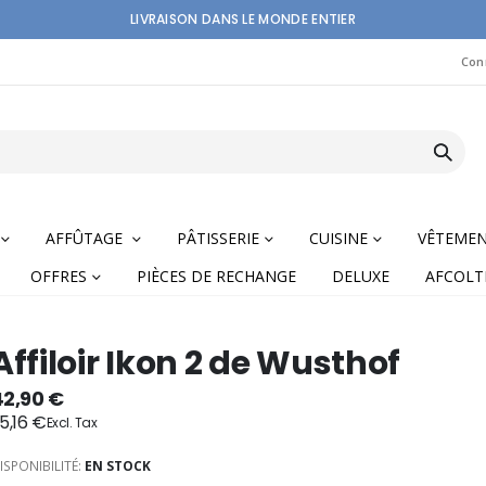
LIVRAISON DANS LE MONDE ENTIER
Con
AFFÛTAGE
PÂTISSERIE
CUISINE
VÊTEME
OFFRES
PIÈCES DE RECHANGE
DELUXE
AFCOLT
Affiloir Ikon 2 de Wusthof
42,90 €
5,16 €
nning
ISPONIBILITÉ:
EN STOCK