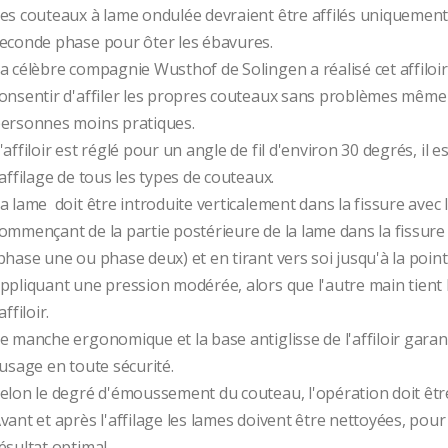
es couteaux à lame ondulée devraient être affilés uniquement 
econde phase pour ôter les ébavures.
a célèbre compagnie Wusthof de Solingen a réalisé cet affiloir
onsentir d'affiler les propres couteaux sans problèmes même 
ersonnes moins pratiques.
'affiloir est réglé pour un angle de fil d'environ 30 degrés, il es
'affilage de tous les types de couteaux.
a lame  doit être introduite verticalement dans la fissure avec 
ommençant de la partie postérieure de la lame dans la fissure 
phase une ou phase deux) et en tirant vers soi jusqu'à la pointe
ppliquant une pression modérée, alors que l'autre main tient 
'affiloir. 
e manche ergonomique et la base antiglisse de l'affiloir garant
'usage en toute sécurité.
elon le degré d'émoussement du couteau, l'opération doit êtr
vant et après l'affilage les lames doivent être nettoyées, pour
ésultat optimal.