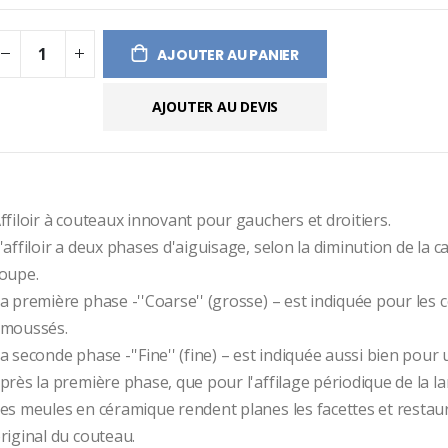
ges
ery
AJOUTER AU PANIER
AJOUTER AU DEVIS
ffiloir à couteaux innovant pour gauchers et droitiers.
'affiloir a deux phases d'aiguisage, selon la diminution de la ca
oupe.
a première phase -''Coarse'' (grosse) – est indiquée pour les 
moussés.
a seconde phase -''Fine'' (fine) – est indiquée aussi bien pour
près la première phase, que pour l'affilage périodique de la l
es meules en céramique rendent planes les facettes et restauren
riginal du couteau.