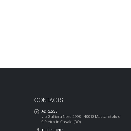
CONTACTS
ADRESSE:
via Galliera Nord 2998 - 40018 Maccaretolo di
S.Pietro in Casale (BO)
TÉLÉPHONE: