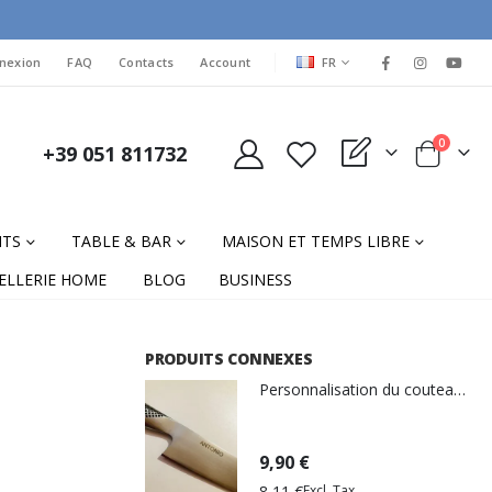
LANGUAGE
nexion
FAQ
Contacts
Account
FR
items
0
+39 051 811732
My Quote
Cart
NTS
TABLE & BAR
MAISON ET TEMPS LIBRE
ELLERIE HOME
BLOG
BUSINESS
PRODUITS CONNEXES
Personnalisation du couteau de gravure laser
9,90 €
8,11 €