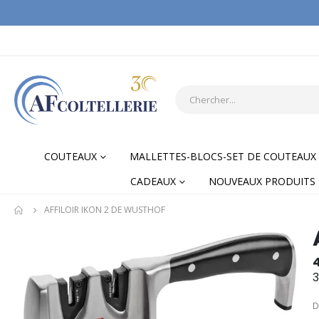
COUTEAUX
MALLETTES-BLOCS-SET DE COUTEAUX
CADEAUX
NOUVEAUX PRODUITS
AFFILOIR IKON 2 DE WUSTHOF
Skip
Skip
to
to
the
the
3
end
begi
of
of
D
the
the