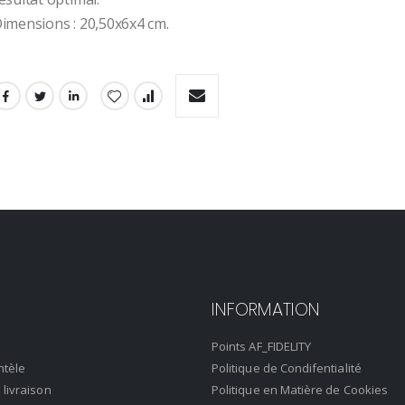
imensions : 20,50x6x4 cm.
INFORMATION
Points AF_FIDELITY
ntèle
Politique de Condifentialité
 livraison
Politique en Matière de Cookies