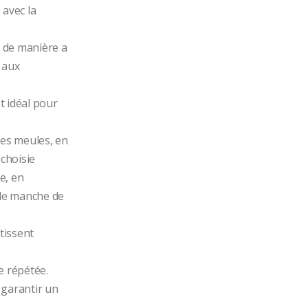
avec la 
 de manière a 
aux 
t idéal pour 
les meules, en 
choisie 
, en 
le manche de 
issent 
e répétée.
 garantir un 