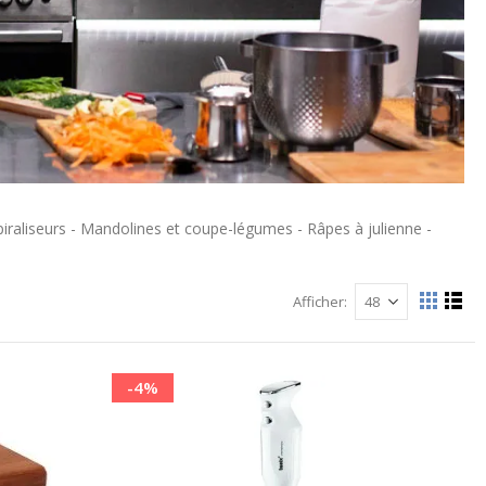
Spiraliseurs - Mandolines et coupe-légumes - Râpes à julienne -
Afficher
Afficher
La
List
grille
comme
-4%