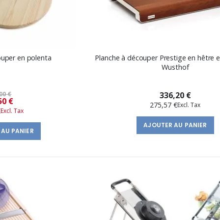
ouper en polenta
Planche à découper Prestige en hêtre e
Wusthof
00 €
336,20 €
Prix
50 €
275,57 €
€
spécial
AJOUTER AU PANIER
 AU PANIER