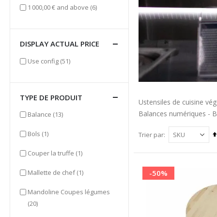
items
1 000,00 €
and above
(6)
DISPLAY ACTUAL PRICE
items
Use config
(51)
TYPE DE PRODUIT
Ustensiles de cuisine vég
Balances numériques - B
items
Balance
(13)
item
Bols
(1)
Trier par
item
Couper la truffe
(1)
item
-50%
Mallette de chef
(1)
Mandoline Coupes légumes
items
(20)