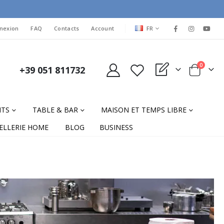
LANGUAGE
nexion
FAQ
Contacts
Account
FR
items
0
+39 051 811732
My Quote
Cart
NTS
TABLE & BAR
MAISON ET TEMPS LIBRE
ELLERIE HOME
BLOG
BUSINESS