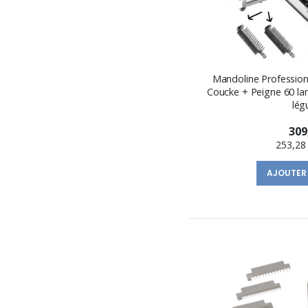
Mandoline Profession
Coucke + Peigne 60 la
lé
309
253,28
AJOUTER