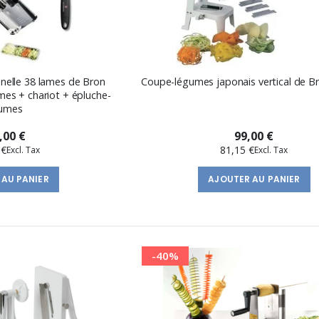
nelle 38 lames de Bron
Coupe-légumes japonais vertical de B
mes + chariot + épluche-
gumes
,00 €
99,00 €
 €
81,15 €
 AU PANIER
AJOUTER AU PANIER
-40%