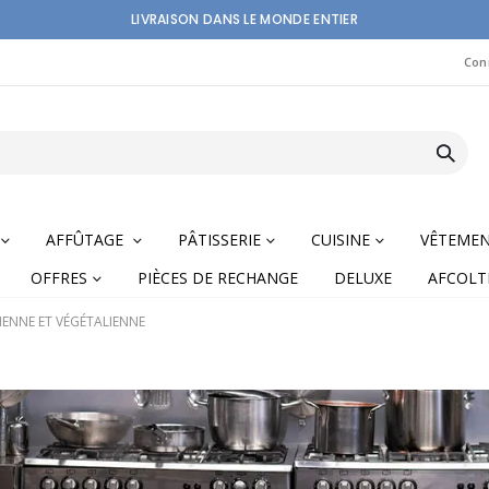
LIVRAISON DANS LE MONDE ENTIER
Con
AFFÛTAGE
PÂTISSERIE
CUISINE
VÊTEME
OFFRES
PIÈCES DE RECHANGE
DELUXE
AFCOLT
RIENNE ET VÉGÉTALIENNE