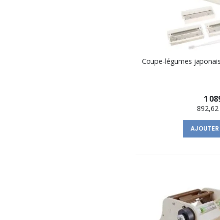
Coupe-légumes japona
1 08
892,62
AJOUTER