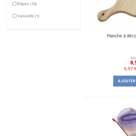
items
Râpes
(16)
item
Vaisselle
(1)
Planche à déc
17,
8,
6,97 
AJOUTER