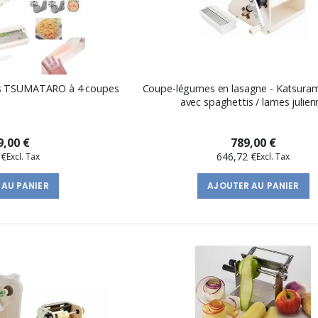
is TSUMATARO à 4 coupes
Coupe-légumes en lasagne - Katsura
avec spaghettis / lames julien
9,00 €
789,00 €
 €
646,72 €
 AU PANIER
AJOUTER AU PANIER