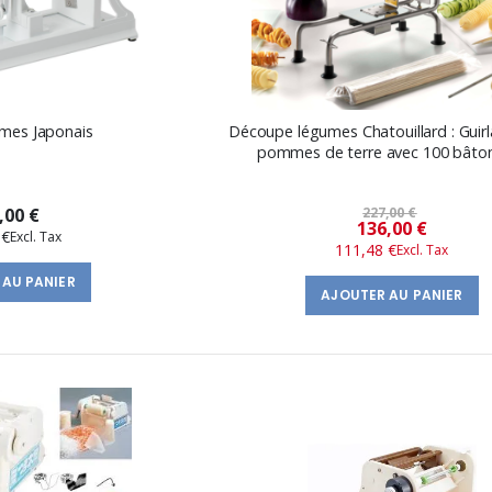
mes Japonais
Découpe légumes Chatouillard : Guir
pommes de terre avec 100 bâto
,00 €
227,00 €
Prix
136,00 €
 €
111,48 €
spécial
 AU PANIER
AJOUTER AU PANIER