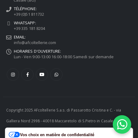
TÉLÉPHONE:
+39 (0)51 811732
WHATSAPP:
+39 335 181 8204
EMAIL:
info@afcoltellerie.com
HORAIRES D'OUVERTURE:
Lun - Ven 9:00-13:00 16:00-18:00 Samedi sur demande
Copyright 2025 AFcoltellerie S.a.s. di Passarotto Cristina e C. - via
Galliera Nord 2998 - 40018 Maccaretolo di S.Pietro in Casale (BO) -
ITALY P.I. 04230081202 | tel. +39 051 811732 | e-mail:
Vos choix en matière de confidentialité