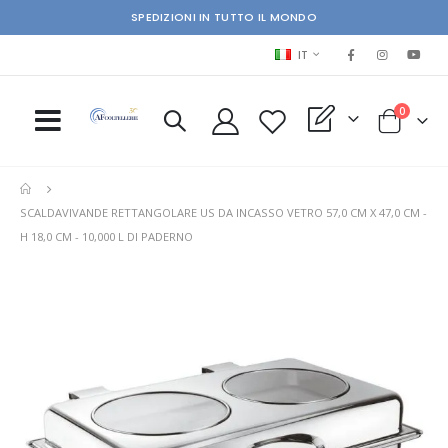
SPEDIZIONI IN TUTTO IL MONDO
LINGUA
IT
elementi
0
My Quote
Cart
SCALDAVIVANDE RETTANGOLARE US DA INCASSO VETRO 57,0 CM X 47,0 CM -
H 18,0 CM - 10,000 L DI PADERNO
Skip
Ski
to
to
the
the
end
beg
of
of
the
the
images
im
gallery
gal