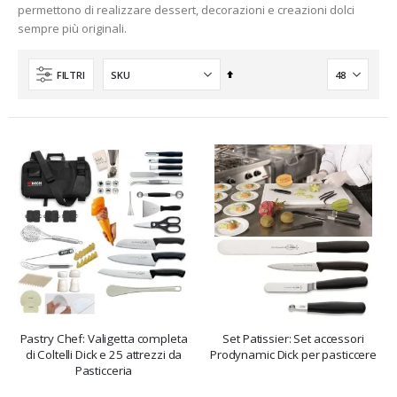
permettono di realizzare dessert, decorazioni e creazioni dolci
sempre più originali.
Imposta
FILTRI
la
direzione
decrescente
Pastry Chef: Valigetta completa
Set Patissier: Set accessori
di Coltelli Dick e 25 attrezzi da
Prodynamic Dick per pasticcere
Pasticceria