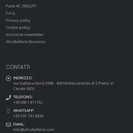
Punti AF_FIDELITY
F.A.Q.
Privacy policy
Cookie policy
Iscrizione newsletter
AFcoltellerie Business
CONTATTI
INDIRIZZO:
via Galliera Nord 2998 - 40018 Maccaretolo di S.Pietro in
Casale (BO)
TELEFONO:
+39 (0)51 811732
WHATSAPP:
+39 335 181 8204
EMAIL:
info@afcoltellerie.com