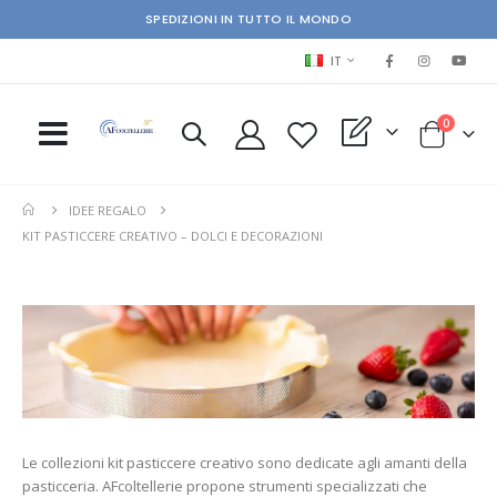
SPEDIZIONI IN TUTTO IL MONDO
LINGUA
IT
elementi
0
My Quote
Cart
IDEE REGALO
KIT PASTICCERE CREATIVO – DOLCI E DECORAZIONI
Le collezioni kit pasticcere creativo sono dedicate agli amanti della
pasticceria. AFcoltellerie propone strumenti specializzati che