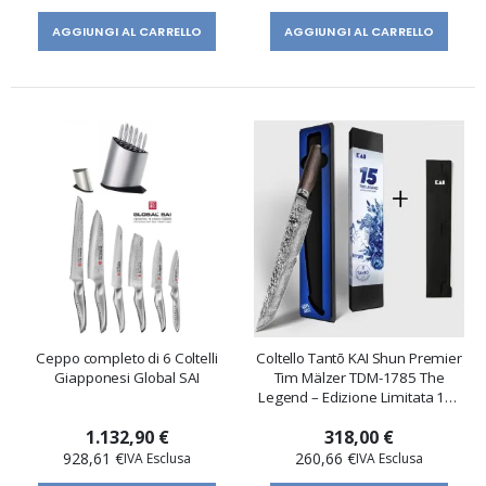
AGGIUNGI AL CARRELLO
AGGIUNGI AL CARRELLO
Ceppo completo di 6 Coltelli
Coltello Tantō KAI Shun Premier
Giapponesi Global SAI
Tim Mälzer TDM-1785 The
Legend – Edizione Limitata 15°
Anniversario + PROTEZIONE
1.132,90 €
318,00 €
MAGNETICA
928,61 €
260,66 €