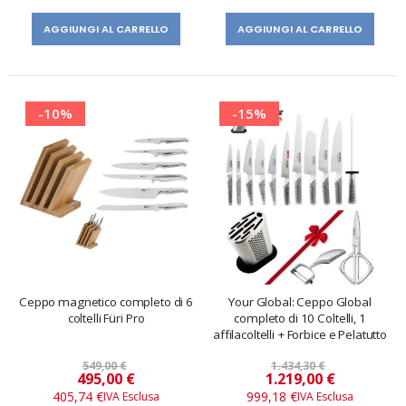
AGGIUNGI AL CARRELLO
AGGIUNGI AL CARRELLO
-10%
-15%
Ceppo magnetico completo di 6
Your Global: Ceppo Global
coltelli Füri Pro
completo di 10 Coltelli, 1
affilacoltelli + Forbice e Pelatutto
549,00 €
1.434,30 €
Prezzo
Prezzo
495,00 €
1.219,00 €
speciale
speciale
405,74 €
999,18 €