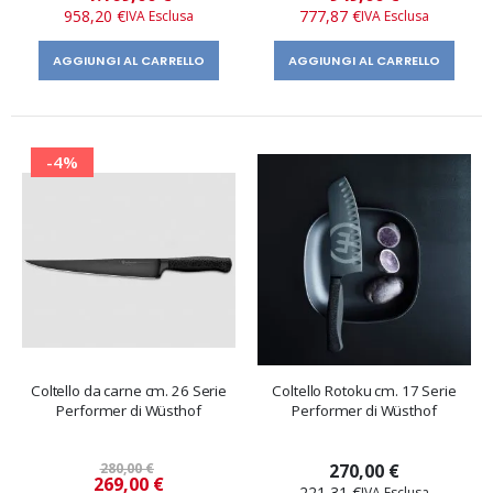
speciale
speciale
958,20 €
777,87 €
AGGIUNGI AL CARRELLO
AGGIUNGI AL CARRELLO
-4%
Coltello da carne cm. 26 Serie
Coltello Rotoku cm. 17 Serie
Performer di Wüsthof
Performer di Wüsthof
280,00 €
270,00 €
Prezzo
269,00 €
221,31 €