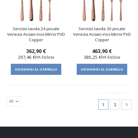
Servizio tavola 24 posate
Servizio tavola 30 posate
Venezia Acciaio inox Mirror PVD
Venezia Acciaio inox Mirror PVD
Copper
Copper
362,90 €
463,90 €
297,46 €
380,25 €
AGGIUNGI AL CARRELLO
AGGIUNGI AL CARRELLO
Pagina
Attualmente st
Pagina
Pagi
Succ
1
2