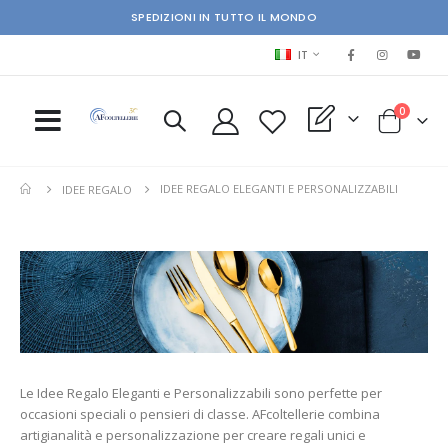
SPEDIZIONI IN TUTTO IL MONDO
LINGUA
IT
elementi
0
My Quote
Cart
IDEE REGALO ELEGANTI E PERSONALIZZABILI
IDEE REGALO
Le Idee Regalo Eleganti e Personalizzabili sono perfette per
occasioni speciali o pensieri di classe. AFcoltellerie combina
artigianalità e personalizzazione per creare regali unici e