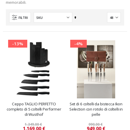
memorabili.
Imposta
FILTRI
la
direzione
decrescente
-13%
-4%
nti
Ceppo TAGLIO PERFETTO
Set di 6 coltelli da bistecca Ikon
completo di 5 coltelli Performer
Selection con rotolo di coltelli in
di Wusthof
pelle
1.349,00 €
990,00 €
Prezzo
Prezzo
1.169,00 €
949,00 €