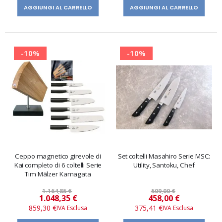
AGGIUNGI AL CARRELLO
AGGIUNGI AL CARRELLO
-10%
-10%
Ceppo magnetico girevole di
Set coltelli Masahiro Serie MSC:
Kai completo di 6 coltelli Serie
Utility, Santoku, Chef
Tim Mälzer Kamagata
1.164,85 €
509,00 €
Prezzo
Prezzo
1.048,35 €
458,00 €
speciale
speciale
859,30 €
375,41 €