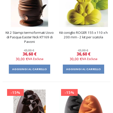
Kit 2 Stampi termoformati Uovo
Kit coniglio ROGER 155 x 110 x h
di Pasqua Easter Nick KT169 di
200 mm - 2 kit per scatola
Pavoni
43,00 €
43,00 €
Prezzo
Prezzo
36,60 €
36,60 €
speciale
speciale
30,00 €
30,00 €
AGGIUNGI AL CARRELLO
AGGIUNGI AL CARRELLO
-15%
-15%