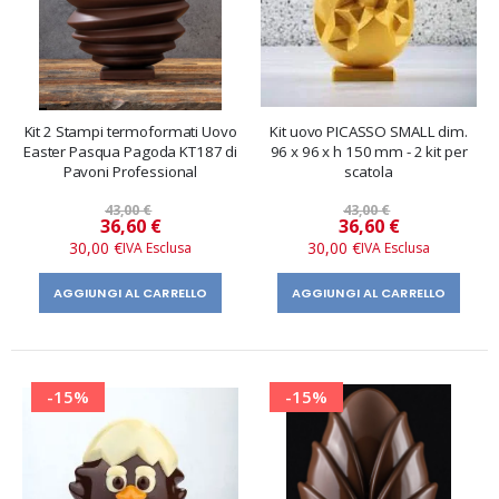
Kit 2 Stampi termoformati Uovo
Kit uovo PICASSO SMALL dim.
Easter Pasqua Pagoda KT187 di
96 x 96 x h 150 mm - 2 kit per
Pavoni Professional
scatola
43,00 €
43,00 €
Prezzo
Prezzo
36,60 €
36,60 €
speciale
speciale
30,00 €
30,00 €
AGGIUNGI AL CARRELLO
AGGIUNGI AL CARRELLO
-15%
-15%