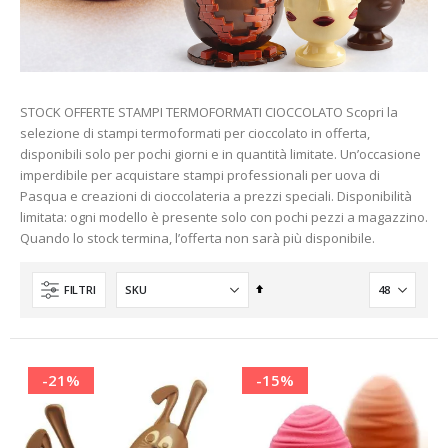
STOCK OFFERTE STAMPI TERMOFORMATI CIOCCOLATO Scopri la
selezione di stampi termoformati per cioccolato in offerta,
disponibili solo per pochi giorni e in quantità limitate. Un’occasione
imperdibile per acquistare stampi professionali per uova di
Pasqua e creazioni di cioccolateria a prezzi speciali. Disponibilità
limitata: ogni modello è presente solo con pochi pezzi a magazzino.
Quando lo stock termina, l’offerta non sarà più disponibile.
Imposta
FILTRI
la
direzione
decrescente
-21%
-15%