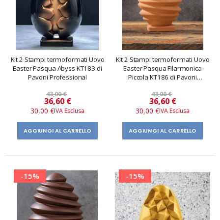
Kit 2 Stampi termoformati Uovo
Kit 2 Stampi termoformati Uovo
Easter Pasqua Abyss KT183 di
Easter Pasqua Filarmonica
Pavoni Professional
Piccola KT186 di Pavoni
Professional
43,00 €
43,00 €
Prezzo
Prezzo
36,60 €
36,60 €
speciale
speciale
30,00 €
30,00 €
AGGIUNGI AL CARRELLO
AGGIUNGI AL CARRELLO
-15%
-15%