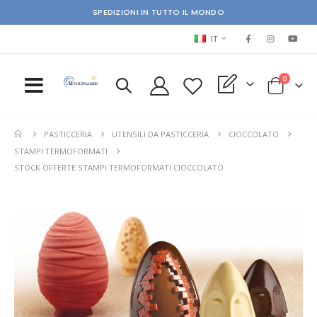
SPEDIZIONI IN TUTTO IL MONDO
LINGUA
IT
elementi
0
My Quote
Cart
PASTICCERIA
UTENSILI DA PASTICCERIA
CIOCCOLATO
STAMPI TERMOFORMATI
STOCK OFFERTE STAMPI TERMOFORMATI CIOCCOLATO