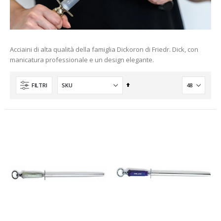
Acciaini di alta qualità della famiglia Dickoron di Friedr. Dick, con
manicatura professionale e un design elegante.
Imposta
FILTRI
la
direzione
decrescente