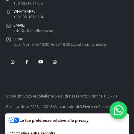
+39 (0)51 811732
WHATSAPP:
+39 335 181 8204
EMAIL:
info@afcoltellerie.com
ORARI:
Lun - Ven 9:00-13:00 16:00-18:00 sabato su richiesta
Copyright 2025 AFcoltellerie S.a.s. di Passarotto Cristina e C. - via
Galliera Nord 2998 - 40018 Maccaretolo di S.Pietro in Casale (BO) -
ITALY P.I. 04230081202 | tel. +39 051 811732 | e-mail:
Le tue preferenze relative alla privacy
info@afcoltellerie.com -- Powered by Cosmobile Srl
Informativa sulla raccolta