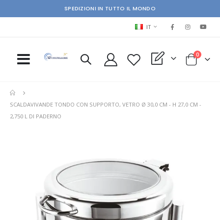
SPEDIZIONI IN TUTTO IL MONDO
LINGUA
IT
elementi
0
My Quote
Cart
SCALDAVIVANDE TONDO CON SUPPORTO, VETRO Ø 30,0 CM - H 27,0 CM -
2,750 L DI PADERNO
Skip
Ski
to
to
the
the
end
beg
of
of
the
the
images
im
gallery
gal